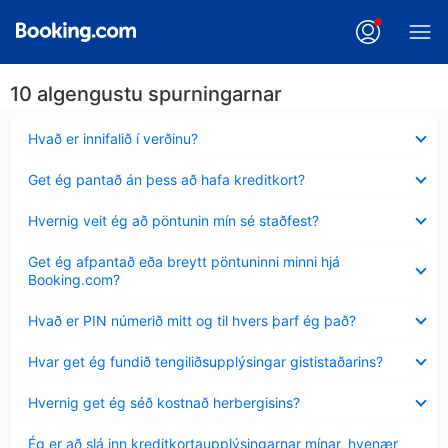
10 algengustu spurningarnar
Minna
Hvað er innifalið í verðinu?
sýnt
Minna
Get ég pantað án þess að hafa kreditkort?
sýnt
Minna
Hvernig veit ég að pöntunin mín sé staðfest?
sýnt
Minna
Get ég afpantað eða breytt pöntuninni minni hjá
sýnt
Booking.com?
Minna
Hvað er PIN númerið mitt og til hvers þarf ég það?
sýnt
Minna
Hvar get ég fundið tengiliðsupplýsingar gististaðarins?
sýnt
Minna
Hvernig get ég séð kostnað herbergisins?
sýnt
Minna
Ég er að slá inn kreditkortaupplýsingarnar mínar, hvenær