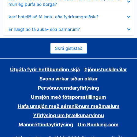
sýnt
mun ég þurfa að borga?
Minna
Þarf hótelið að fá inná- eða fyrirframgreiðslu?
sýnt
Minna
Er hægt að fá auka- eða barnarúm?
sýnt
Skrá gististað
Útgáfa fyrir hefðbundinn skjá
Þjónustuskilmálar
Svona virkar síðan okkar
Persónuverndaryfirlýsing
Umsjón með fótsporsstillingum
Hafa umsjón með sérsniðnum meðmælum
Yfirlýsing um þrælkunarvinnu
Mannréttindayfirlýsing
Um Booking.com