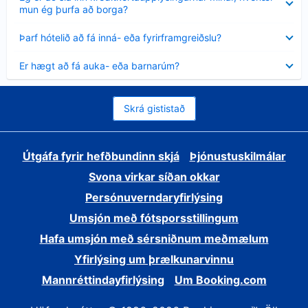
sýnt
mun ég þurfa að borga?
Minna
Þarf hótelið að fá inná- eða fyrirframgreiðslu?
sýnt
Minna
Er hægt að fá auka- eða barnarúm?
sýnt
Skrá gististað
Útgáfa fyrir hefðbundinn skjá
Þjónustuskilmálar
Svona virkar síðan okkar
Persónuverndaryfirlýsing
Umsjón með fótsporsstillingum
Hafa umsjón með sérsniðnum meðmælum
Yfirlýsing um þrælkunarvinnu
Mannréttindayfirlýsing
Um Booking.com