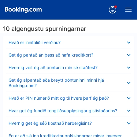
10 algengustu spurningarnar
Minna
Hvað er innifalið í verðinu?
sýnt
Minna
Get ég pantað án þess að hafa kreditkort?
sýnt
Minna
Hvernig veit ég að pöntunin mín sé staðfest?
sýnt
Minna
Get ég afpantað eða breytt pöntuninni minni hjá
sýnt
Booking.com?
Minna
Hvað er PIN númerið mitt og til hvers þarf ég það?
sýnt
Minna
Hvar get ég fundið tengiliðsupplýsingar gististaðarins?
sýnt
Minna
Hvernig get ég séð kostnað herbergisins?
sýnt
Minna
Ég er að slá inn kreditkortaupplýsingarnar mínar, hvenær