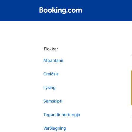
Flokkar
Afpantanir
Greiðsla
Lýsing
Samskipti
Tegundir herbergja
Verðlagning