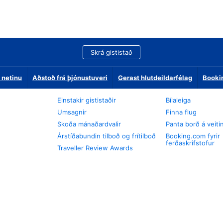
Skrá gististað
 netinu
Aðstoð frá þjónustuveri
Gerast hlutdeildarfélag
Booki
Einstakir gististaðir
Bílaleiga
Umsagnir
Finna flug
Skoða mánaðardvalir
Panta borð á veiti
Árstíðabundin tilboð og frítilboð
Booking.com fyrir
ferðaskrifstofur
Traveller Review Awards