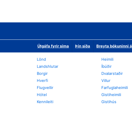
Útgáfa fyrir síma
Þín síða
Breyta bókuninni á
Lönd
Heimili
Landshlutar
Íbúðir
Borgir
Dvalarstaðir
Hverfi
Villur
Flugvellir
Farfuglaheimili
Hótel
Gistiheimili
Kennileiti
Gistihús