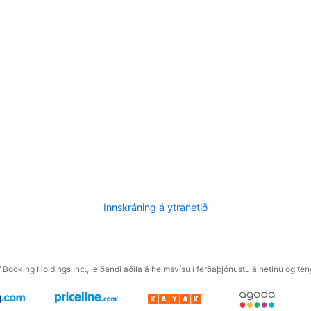
Innskráning á ytranetið
f Booking Holdings Inc., leiðandi aðila á heimsvísu í ferðaþjónustu á netinu og t