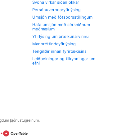
Svona virkar síðan okkar
Persónuverndaryfirlýsing
Umsjón með fótsporsstillingum
Hafa umsjón með sérsniðnum
meðmælum
Yfirlýsing um þrælkunarvinnu
Mannréttindayfirlýsing
Tengiliðir innan fyrirtækisins
Leiðbeiningar og tilkynningar um
efni
engdum þjónustugreinum.