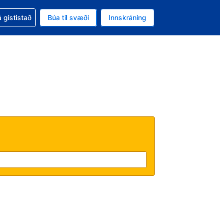
oð við bókunina
 gististað
Búa til svæði
Innskráning
likinu er gjaldmiðillinn Íslensk króna
l. Í augnablikinu er tungumál þitt Íslensku