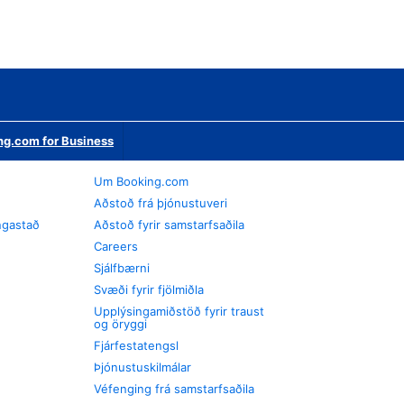
ng.com for Business
Um Booking.com
Aðstoð frá þjónustuveri
ngastað
Aðstoð fyrir samstarfsaðila
Careers
Sjálfbærni
Svæði fyrir fjölmiðla
Upplýsingamiðstöð fyrir traust
og öryggi
Fjárfestatengsl
Þjónustuskilmálar
Véfenging frá samstarfsaðila