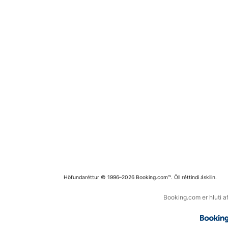
Höfundaréttur © 1996–2026 Booking.com™. Öll réttindi áskilin.
Booking.com er hluti a