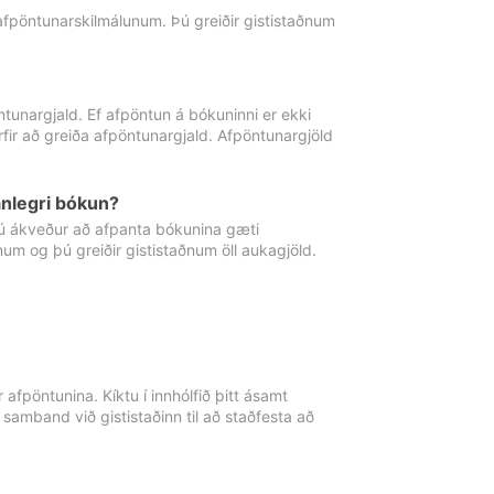
 afpöntunarskilmálunum. Þú greiðir gististaðnum
tunargjald. Ef afpöntun á bókuninni er ekki
fir að greiða afpöntunargjald. Afpöntunargjöld
nlegri bókun?
þú ákveður að afpanta bókunina gæti
ðnum og þú greiðir gististaðnum öll aukagjöld.
afpöntunina. Kíktu í innhólfið þitt ásamt
 samband við gististaðinn til að staðfesta að