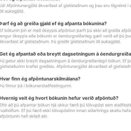
Já! Afpöntunargjöld ákvarðast af gististaðnum og þau eru tilgreind í
öll aukagjöld.
Þarf ég að greiða gjald ef ég afpanta bókunina?
Ef bókunin þín er með ókeypis afpöntun þarft þú ekki að greiða afpön
lengur ókeypis eða bókunin er óendurgreiðanleg gæti verið að þú þur
ákvarðast af gististaðnum. Þú greiðir gististaðnum öll aukagjöld.
Get ég afpantað eða breytt dagsetningum á óendurgreiða
Þú getur ekki breytt dagsetningum á óendurgreiðanlegri bókun. Ef 
gististaðurinn krafist greiðslu. Afpöntunargjöld ákvarðast af gistista
Hvar finn ég afpöntunarskilmálana?
Þú finnur þá í bókunarstaðfestingunni.
Hvernig veit ég hvort bókunin hefur verið afpöntuð?
Eftir að þú afpantar bókun hjá okkur færð þú tölvupóst sem staðfestir 
ruslhólfum. Ef þú færð ekki tölvupóstinn innan sólarhrings skaltu hafa
afpöntunin hafi skilað sér.