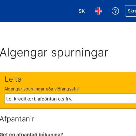
ISK
Fá aðst
Skrá
Veldu gjaldmiðil. Í augnab
Veldu þitt tungumá
Algengar spurningar
Leita
Algengar spurningar eða viðfangsefni
Afpantanir
Get ég afpantað bókunina?