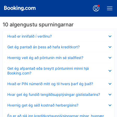
10 algengustu spurningarnar
Minna
Hvað er innifalið í verðinu?
sýnt
Minna
Get ég pantað án þess að hafa kreditkort?
sýnt
Minna
Hvernig veit ég að pöntunin mín sé staðfest?
sýnt
Minna
Get ég afpantað eða breytt pöntuninni minni hjá
sýnt
Booking.com?
Minna
Hvað er PIN númerið mitt og til hvers þarf ég það?
sýnt
Minna
Hvar get ég fundið tengiliðsupplýsingar gististaðarins?
sýnt
Minna
Hvernig get ég séð kostnað herbergisins?
sýnt
Minna
Ég er að slá inn kreditkortaupplýsingarnar mínar, hvenær