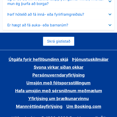
sýnt
mun ég þurfa að borga?
Minna
Þarf hótelið að fá inná- eða fyrirframgreiðslu?
sýnt
Minna
Er hægt að fá auka- eða barnarúm?
sýnt
Skrá gististað
Útgáfa fyrir hefðbundinn skjá
Þjónustuskilmálar
Svona virkar síðan okkar
Persónuverndaryfirlýsing
Umsjón með fótsporsstillingum
Hafa umsjón með sérsniðnum meðmælum
Yfirlýsing um þrælkunarvinnu
Mannréttindayfirlýsing
Um Booking.com