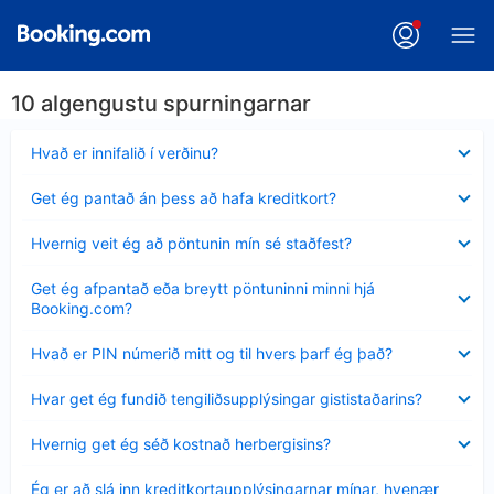
10 algengustu spurningarnar
Minna
Hvað er innifalið í verðinu?
sýnt
Minna
Get ég pantað án þess að hafa kreditkort?
sýnt
Minna
Hvernig veit ég að pöntunin mín sé staðfest?
sýnt
Minna
Get ég afpantað eða breytt pöntuninni minni hjá
sýnt
Booking.com?
Minna
Hvað er PIN númerið mitt og til hvers þarf ég það?
sýnt
Minna
Hvar get ég fundið tengiliðsupplýsingar gististaðarins?
sýnt
Minna
Hvernig get ég séð kostnað herbergisins?
sýnt
Minna
Ég er að slá inn kreditkortaupplýsingarnar mínar, hvenær