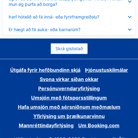
sýnt
mun ég þurfa að borga?
Minna
Þarf hótelið að fá inná- eða fyrirframgreiðslu?
sýnt
Minna
Er hægt að fá auka- eða barnarúm?
sýnt
Skrá gististað
Útgáfa fyrir hefðbundinn skjá
Þjónustuskilmálar
Svona virkar síðan okkar
Persónuverndaryfirlýsing
Umsjón með fótsporsstillingum
Hafa umsjón með sérsniðnum meðmælum
Yfirlýsing um þrælkunarvinnu
Mannréttindayfirlýsing
Um Booking.com