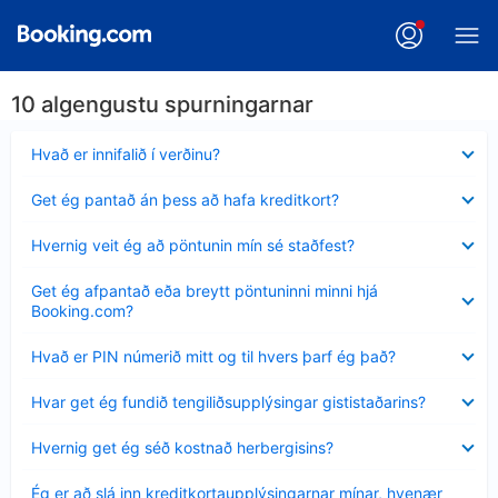
10 algengustu spurningarnar
Minna
Hvað er innifalið í verðinu?
sýnt
Minna
Get ég pantað án þess að hafa kreditkort?
sýnt
Minna
Hvernig veit ég að pöntunin mín sé staðfest?
sýnt
Minna
Get ég afpantað eða breytt pöntuninni minni hjá
sýnt
Booking.com?
Minna
Hvað er PIN númerið mitt og til hvers þarf ég það?
sýnt
Minna
Hvar get ég fundið tengiliðsupplýsingar gististaðarins?
sýnt
Minna
Hvernig get ég séð kostnað herbergisins?
sýnt
Minna
Ég er að slá inn kreditkortaupplýsingarnar mínar, hvenær