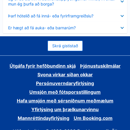
sýnt
mun ég þurfa að borga?
Minna
Þarf hótelið að fá inná- eða fyrirframgreiðslu?
sýnt
Minna
Er hægt að fá auka- eða barnarúm?
sýnt
Skrá gististað
Útgáfa fyrir hefðbundinn skjá
Þjónustuskilmálar
Svona virkar síðan okkar
Persónuverndaryfirlýsing
Umsjón með fótsporsstillingum
Hafa umsjón með sérsniðnum meðmælum
Yfirlýsing um þrælkunarvinnu
Mannréttindayfirlýsing
Um Booking.com