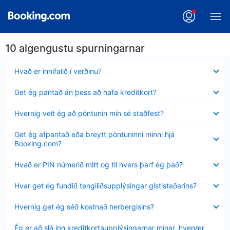
10 algengustu spurningarnar
Minna
Hvað er innifalið í verðinu?
sýnt
Minna
Get ég pantað án þess að hafa kreditkort?
sýnt
Minna
Hvernig veit ég að pöntunin mín sé staðfest?
sýnt
Minna
Get ég afpantað eða breytt pöntuninni minni hjá
sýnt
Booking.com?
Minna
Hvað er PIN númerið mitt og til hvers þarf ég það?
sýnt
Minna
Hvar get ég fundið tengiliðsupplýsingar gististaðarins?
sýnt
Minna
Hvernig get ég séð kostnað herbergisins?
sýnt
Minna
Ég er að slá inn kreditkortaupplýsingarnar mínar, hvenær