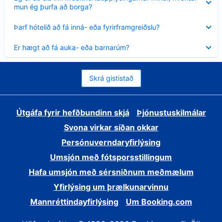
sýnt
mun ég þurfa að borga?
Minna
Þarf hótelið að fá inná- eða fyrirframgreiðslu?
sýnt
Minna
Er hægt að fá auka- eða barnarúm?
sýnt
Skrá gististað
Útgáfa fyrir hefðbundinn skjá
Þjónustuskilmálar
Svona virkar síðan okkar
Persónuverndaryfirlýsing
Umsjón með fótsporsstillingum
Hafa umsjón með sérsniðnum meðmælum
Yfirlýsing um þrælkunarvinnu
Mannréttindayfirlýsing
Um Booking.com