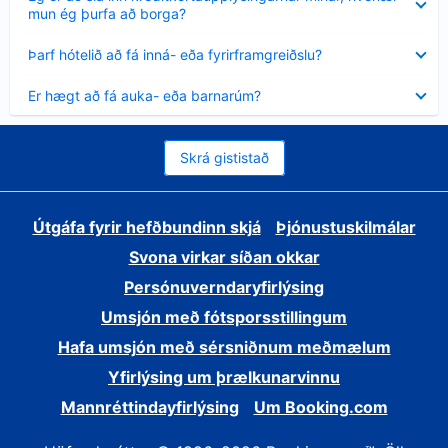
sýnt
mun ég þurfa að borga?
Minna
Þarf hótelið að fá inná- eða fyrirframgreiðslu?
sýnt
Minna
Er hægt að fá auka- eða barnarúm?
sýnt
Skrá gististað
Útgáfa fyrir hefðbundinn skjá
Þjónustuskilmálar
Svona virkar síðan okkar
Persónuverndaryfirlýsing
Umsjón með fótsporsstillingum
Hafa umsjón með sérsniðnum meðmælum
Yfirlýsing um þrælkunarvinnu
Mannréttindayfirlýsing
Um Booking.com