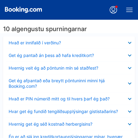
10 algengustu spurningarnar
Minna
Hvað er innifalið í verðinu?
sýnt
Minna
Get ég pantað án þess að hafa kreditkort?
sýnt
Minna
Hvernig veit ég að pöntunin mín sé staðfest?
sýnt
Minna
Get ég afpantað eða breytt pöntuninni minni hjá
sýnt
Booking.com?
Minna
Hvað er PIN númerið mitt og til hvers þarf ég það?
sýnt
Minna
Hvar get ég fundið tengiliðsupplýsingar gististaðarins?
sýnt
Minna
Hvernig get ég séð kostnað herbergisins?
sýnt
Minna
Ég er að slá inn kreditkortaupplýsingarnar mínar, hvenær