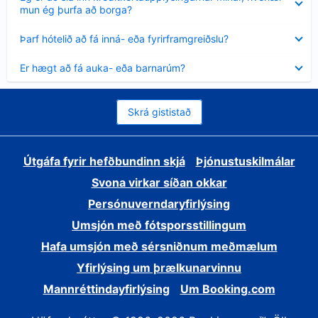
sýnt
mun ég þurfa að borga?
Minna
Þarf hótelið að fá inná- eða fyrirframgreiðslu?
sýnt
Minna
Er hægt að fá auka- eða barnarúm?
sýnt
Skrá gististað
Útgáfa fyrir hefðbundinn skjá
Þjónustuskilmálar
Svona virkar síðan okkar
Persónuverndaryfirlýsing
Umsjón með fótsporsstillingum
Hafa umsjón með sérsniðnum meðmælum
Yfirlýsing um þrælkunarvinnu
Mannréttindayfirlýsing
Um Booking.com