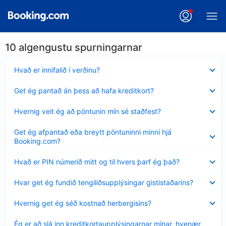
10 algengustu spurningarnar
Minna
Hvað er innifalið í verðinu?
sýnt
Minna
Get ég pantað án þess að hafa kreditkort?
sýnt
Minna
Hvernig veit ég að pöntunin mín sé staðfest?
sýnt
Minna
Get ég afpantað eða breytt pöntuninni minni hjá
sýnt
Booking.com?
Minna
Hvað er PIN númerið mitt og til hvers þarf ég það?
sýnt
Minna
Hvar get ég fundið tengiliðsupplýsingar gististaðarins?
sýnt
Minna
Hvernig get ég séð kostnað herbergisins?
sýnt
Minna
Ég er að slá inn kreditkortaupplýsingarnar mínar, hvenær