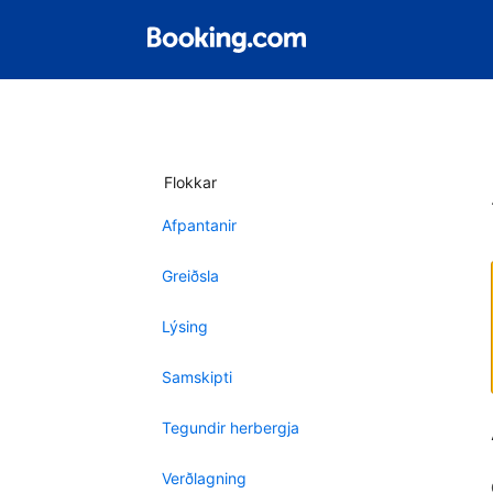
Flokkar
Afpantanir
Greiðsla
Lýsing
Samskipti
Tegundir herbergja
Verðlagning