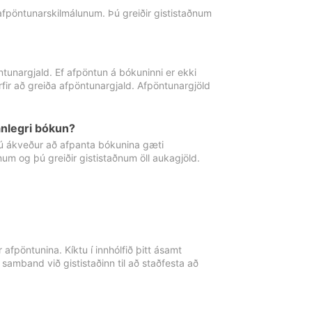
 afpöntunarskilmálunum. Þú greiðir gististaðnum
tunargjald. Ef afpöntun á bókuninni er ekki
fir að greiða afpöntunargjald. Afpöntunargjöld
nlegri bókun?
þú ákveður að afpanta bókunina gæti
ðnum og þú greiðir gististaðnum öll aukagjöld.
afpöntunina. Kíktu í innhólfið þitt ásamt
 samband við gististaðinn til að staðfesta að