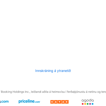
Innskráning á ytranetið
f Booking Holdings Inc., leiðandi aðila á heimsvísu í ferðaþjónustu á netinu og t