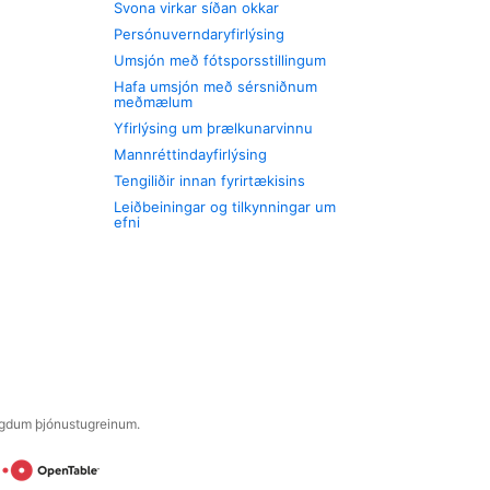
Svona virkar síðan okkar
Persónuverndaryfirlýsing
Umsjón með fótsporsstillingum
Hafa umsjón með sérsniðnum
meðmælum
Yfirlýsing um þrælkunarvinnu
Mannréttindayfirlýsing
Tengiliðir innan fyrirtækisins
Leiðbeiningar og tilkynningar um
efni
engdum þjónustugreinum.