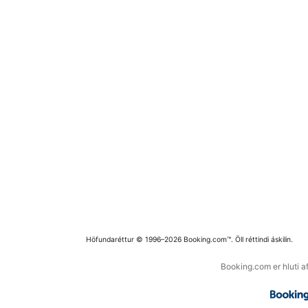
Höfundaréttur © 1996–2026 Booking.com™. Öll réttindi áskilin.
Booking.com er hluti a