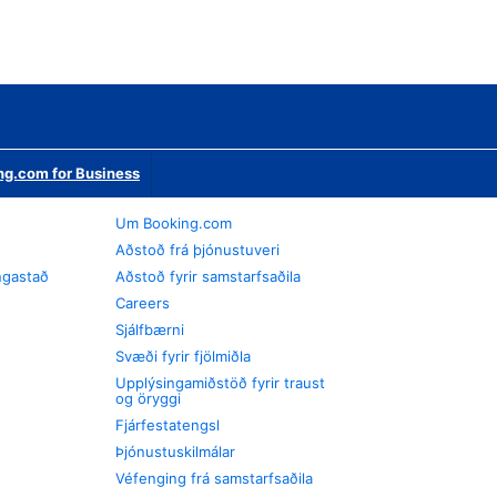
ng.com for Business
Um Booking.com
Aðstoð frá þjónustuveri
ngastað
Aðstoð fyrir samstarfsaðila
Careers
Sjálfbærni
Svæði fyrir fjölmiðla
Upplýsingamiðstöð fyrir traust
og öryggi
Fjárfestatengsl
Þjónustuskilmálar
Véfenging frá samstarfsaðila