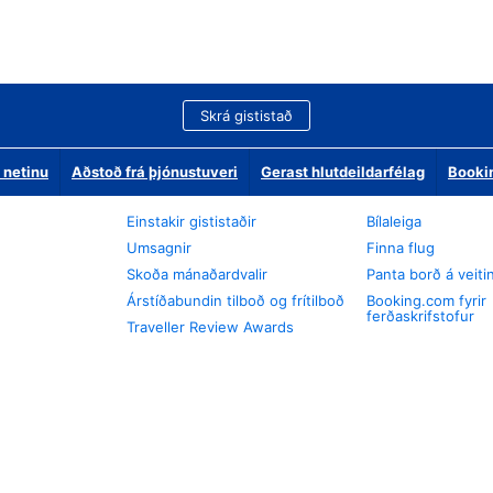
Skrá gististað
 netinu
Aðstoð frá þjónustuveri
Gerast hlutdeildarfélag
Booki
Einstakir gististaðir
Bílaleiga
Umsagnir
Finna flug
Skoða mánaðardvalir
Panta borð á veiti
Árstíðabundin tilboð og frítilboð
Booking.com fyrir
ferðaskrifstofur
Traveller Review Awards