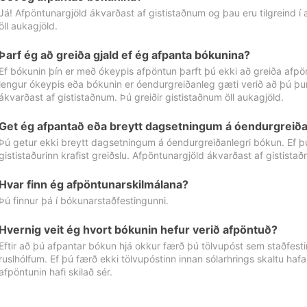
Já! Afpöntunargjöld ákvarðast af gististaðnum og þau eru tilgreind í
öll aukagjöld.
Þarf ég að greiða gjald ef ég afpanta bókunina?
Ef bókunin þín er með ókeypis afpöntun þarft þú ekki að greiða afpön
lengur ókeypis eða bókunin er óendurgreiðanleg gæti verið að þú þur
ákvarðast af gististaðnum. Þú greiðir gististaðnum öll aukagjöld.
Get ég afpantað eða breytt dagsetningum á óendurgreiða
Þú getur ekki breytt dagsetningum á óendurgreiðanlegri bókun. Ef 
gististaðurinn krafist greiðslu. Afpöntunargjöld ákvarðast af gistista
Hvar finn ég afpöntunarskilmálana?
Þú finnur þá í bókunarstaðfestingunni.
Hvernig veit ég hvort bókunin hefur verið afpöntuð?
Eftir að þú afpantar bókun hjá okkur færð þú tölvupóst sem staðfestir 
ruslhólfum. Ef þú færð ekki tölvupóstinn innan sólarhrings skaltu hafa
afpöntunin hafi skilað sér.