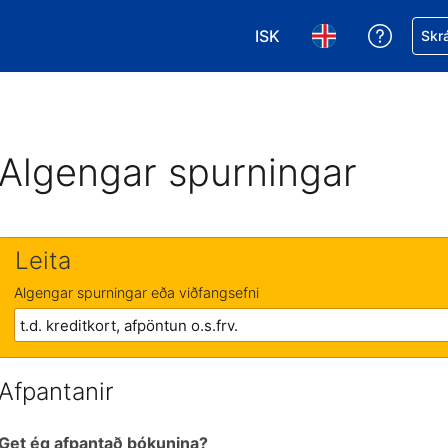
ISK
Fá aðst
Skrá
Veldu gjaldmiðil. Í augnab
Veldu þitt tungumá
Algengar spurningar
Leita
Algengar spurningar eða viðfangsefni
Afpantanir
Get ég afpantað bókunina?