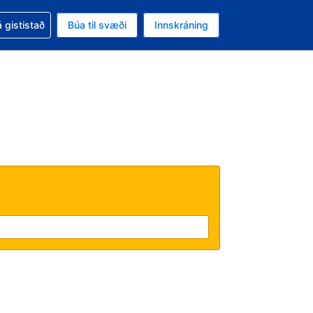
oð við bókunina
 gististað
Búa til svæði
Innskráning
likinu er gjaldmiðillinn Íslensk króna
l. Í augnablikinu er tungumál þitt Íslensku