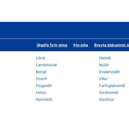
Útgáfa fyrir síma
Þín síða
Breyta bókuninni á
Lönd
Heimili
Landshlutar
Íbúðir
Borgir
Dvalarstaðir
Hverfi
Villur
Flugvellir
Farfuglaheimili
Hótel
Gistiheimili
Kennileiti
Gistihús