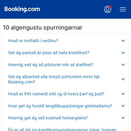
10 algengustu spurningarnar
Minna
Hvað er innifalið í verðinu?
sýnt
Minna
Get ég pantað án þess að hafa kreditkort?
sýnt
Minna
Hvernig veit ég að pöntunin mín sé staðfest?
sýnt
Minna
Get ég afpantað eða breytt pöntuninni minni hjá
sýnt
Booking.com?
Minna
Hvað er PIN númerið mitt og til hvers þarf ég það?
sýnt
Minna
Hvar get ég fundið tengiliðsupplýsingar gististaðarins?
sýnt
Minna
Hvernig get ég séð kostnað herbergisins?
sýnt
Minna
Ég er að slá inn kreditkortaupplýsingarnar mínar, hvenær