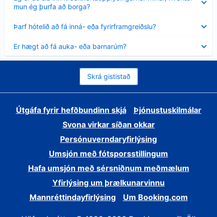
sýnt
mun ég þurfa að borga?
Minna
Þarf hótelið að fá inná- eða fyrirframgreiðslu?
sýnt
Minna
Er hægt að fá auka- eða barnarúm?
sýnt
Skrá gististað
Útgáfa fyrir hefðbundinn skjá
Þjónustuskilmálar
Svona virkar síðan okkar
Persónuverndaryfirlýsing
Umsjón með fótsporsstillingum
Hafa umsjón með sérsniðnum meðmælum
Yfirlýsing um þrælkunarvinnu
Mannréttindayfirlýsing
Um Booking.com