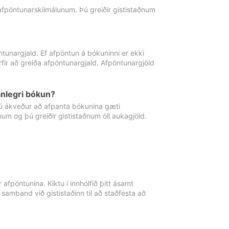
 afpöntunarskilmálunum. Þú greiðir gististaðnum
tunargjald. Ef afpöntun á bókuninni er ekki
fir að greiða afpöntunargjald. Afpöntunargjöld
nlegri bókun?
þú ákveður að afpanta bókunina gæti
ðnum og þú greiðir gististaðnum öll aukagjöld.
afpöntunina. Kíktu í innhólfið þitt ásamt
 samband við gististaðinn til að staðfesta að