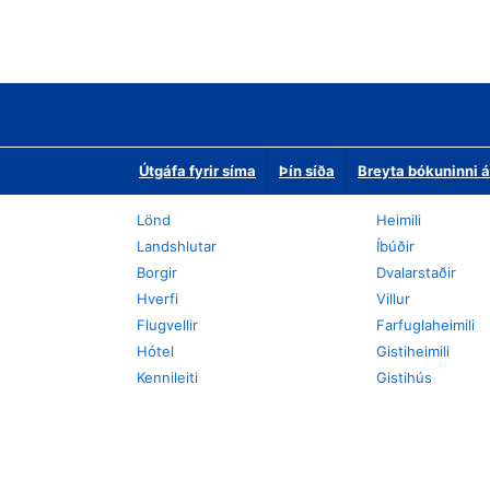
Útgáfa fyrir síma
Þín síða
Breyta bókuninni á
Lönd
Heimili
Landshlutar
Íbúðir
Borgir
Dvalarstaðir
Hverfi
Villur
Flugvellir
Farfuglaheimili
Hótel
Gistiheimili
Kennileiti
Gistihús