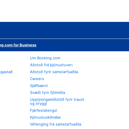
ng.com for Business
Um Booking.com
Aðstoð frá þjónustuveri
ngastað
Aðstoð fyrir samstarfsaðila
Careers
Sjálfbærni
Svæði fyrir fjölmiðla
Upplýsingamiðstöð fyrir traust
og öryggi
Fjárfestatengsl
Þjónustuskilmálar
Véfenging frá samstarfsaðila