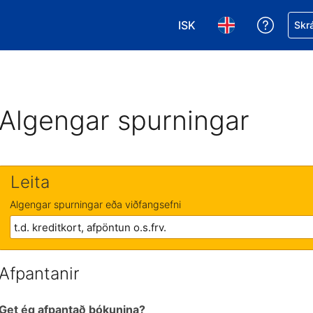
ISK
Fá aðst
Skrá
Veldu gjaldmiðil. Í augnab
Veldu þitt tungumá
Algengar spurningar
Leita
Algengar spurningar eða viðfangsefni
Afpantanir
Get ég afpantað bókunina?