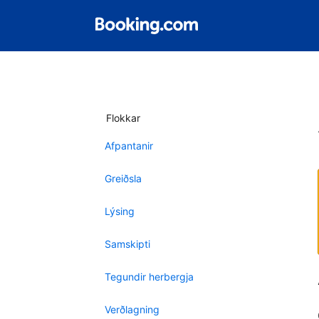
Flokkar
Afpantanir
Greiðsla
Lýsing
Samskipti
Tegundir herbergja
Verðlagning