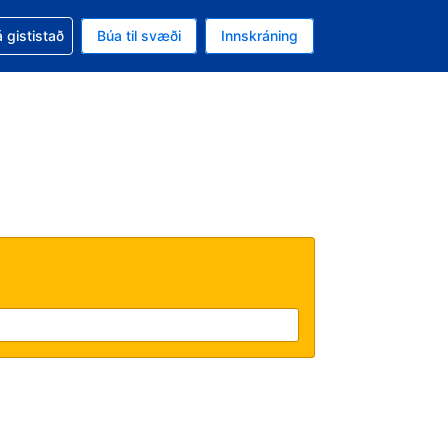
oð við bókunina
 gististað
Búa til svæði
Innskráning
likinu er gjaldmiðillinn Íslensk króna
l. Í augnablikinu er tungumál þitt Íslensku