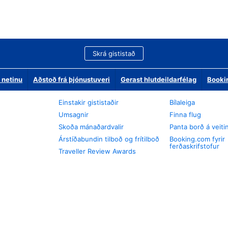
Skrá gististað
 netinu
Aðstoð frá þjónustuveri
Gerast hlutdeildarfélag
Booki
Einstakir gististaðir
Bílaleiga
Umsagnir
Finna flug
Skoða mánaðardvalir
Panta borð á veiti
Árstíðabundin tilboð og frítilboð
Booking.com fyrir
ferðaskrifstofur
Traveller Review Awards