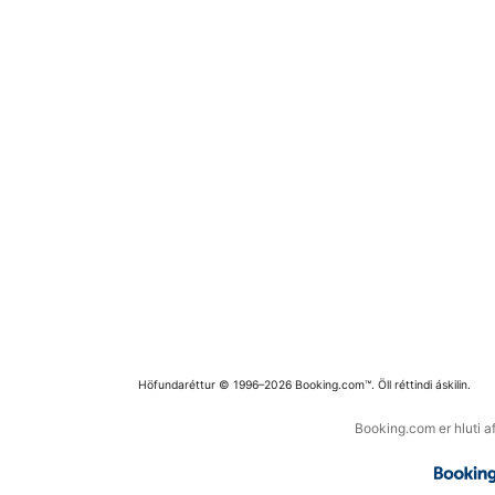
Höfundaréttur © 1996–2026 Booking.com™. Öll réttindi áskilin.
Booking.com er hluti a