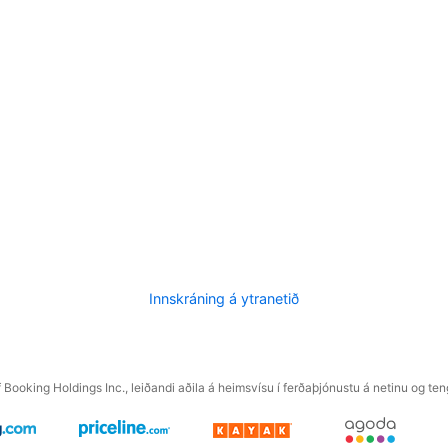
Innskráning á ytranetið
f Booking Holdings Inc., leiðandi aðila á heimsvísu í ferðaþjónustu á netinu og t