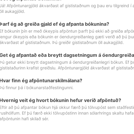
Já! Afpöntunargjöld ákvarðast af gististaðnum og þau eru tilgreind í
öll aukagjöld.
Þarf ég að greiða gjald ef ég afpanta bókunina?
Ef bókunin þín er með ókeypis afpöntun þarft þú ekki að greiða afpön
lengur ókeypis eða bókunin er óendurgreiðanleg gæti verið að þú þur
ákvarðast af gististaðnum. Þú greiðir gististaðnum öll aukagjöld.
Get ég afpantað eða breytt dagsetningum á óendurgreiða
Þú getur ekki breytt dagsetningum á óendurgreiðanlegri bókun. Ef 
gististaðurinn krafist greiðslu. Afpöntunargjöld ákvarðast af gistista
Hvar finn ég afpöntunarskilmálana?
Þú finnur þá í bókunarstaðfestingunni.
Hvernig veit ég hvort bókunin hefur verið afpöntuð?
Eftir að þú afpantar bókun hjá okkur færð þú tölvupóst sem staðfestir 
ruslhólfum. Ef þú færð ekki tölvupóstinn innan sólarhrings skaltu hafa
afpöntunin hafi skilað sér.