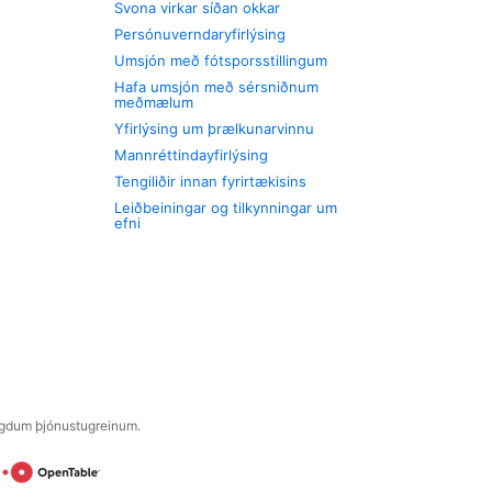
Svona virkar síðan okkar
Persónuverndaryfirlýsing
Umsjón með fótsporsstillingum
Hafa umsjón með sérsniðnum
meðmælum
Yfirlýsing um þrælkunarvinnu
Mannréttindayfirlýsing
Tengiliðir innan fyrirtækisins
Leiðbeiningar og tilkynningar um
efni
engdum þjónustugreinum.