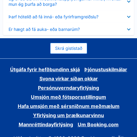
sýnt
mun ég þurfa að borga?
Minna
Þarf hótelið að fá inná- eða fyrirframgreiðslu?
sýnt
Minna
Er hægt að fá auka- eða barnarúm?
sýnt
Skrá gististað
Útgáfa fyrir hefðbundinn skjá
Þjónustuskilmálar
Svona virkar síðan okkar
Persónuverndaryfirlýsing
Umsjón með fótsporsstillingum
Hafa umsjón með sérsniðnum meðmælum
Yfirlýsing um þrælkunarvinnu
Mannréttindayfirlýsing
Um Booking.com