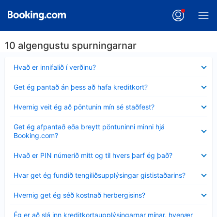
10 algengustu spurningarnar
Minna
Hvað er innifalið í verðinu?
sýnt
Minna
Get ég pantað án þess að hafa kreditkort?
sýnt
Minna
Hvernig veit ég að pöntunin mín sé staðfest?
sýnt
Minna
Get ég afpantað eða breytt pöntuninni minni hjá
sýnt
Booking.com?
Minna
Hvað er PIN númerið mitt og til hvers þarf ég það?
sýnt
Minna
Hvar get ég fundið tengiliðsupplýsingar gististaðarins?
sýnt
Minna
Hvernig get ég séð kostnað herbergisins?
sýnt
Minna
Ég er að slá inn kreditkortaupplýsingarnar mínar, hvenær