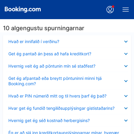
10 algengustu spurningarnar
Minna
Hvað er innifalið í verðinu?
sýnt
Minna
Get ég pantað án þess að hafa kreditkort?
sýnt
Minna
Hvernig veit ég að pöntunin mín sé staðfest?
sýnt
Minna
Get ég afpantað eða breytt pöntuninni minni hjá
sýnt
Booking.com?
Minna
Hvað er PIN númerið mitt og til hvers þarf ég það?
sýnt
Minna
Hvar get ég fundið tengiliðsupplýsingar gististaðarins?
sýnt
Minna
Hvernig get ég séð kostnað herbergisins?
sýnt
Minna
Ég er að slá inn kreditkortaupplýsingarnar mínar, hvenær