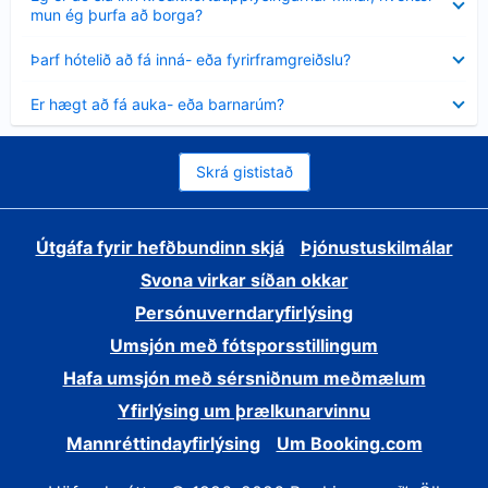
sýnt
mun ég þurfa að borga?
Minna
Þarf hótelið að fá inná- eða fyrirframgreiðslu?
sýnt
Minna
Er hægt að fá auka- eða barnarúm?
sýnt
Skrá gististað
Útgáfa fyrir hefðbundinn skjá
Þjónustuskilmálar
Svona virkar síðan okkar
Persónuverndaryfirlýsing
Umsjón með fótsporsstillingum
Hafa umsjón með sérsniðnum meðmælum
Yfirlýsing um þrælkunarvinnu
Mannréttindayfirlýsing
Um Booking.com