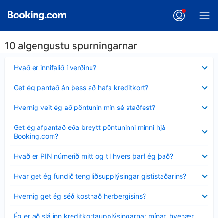
10 algengustu spurningarnar
Minna
Hvað er innifalið í verðinu?
sýnt
Minna
Get ég pantað án þess að hafa kreditkort?
sýnt
Minna
Hvernig veit ég að pöntunin mín sé staðfest?
sýnt
Minna
Get ég afpantað eða breytt pöntuninni minni hjá
sýnt
Booking.com?
Minna
Hvað er PIN númerið mitt og til hvers þarf ég það?
sýnt
Minna
Hvar get ég fundið tengiliðsupplýsingar gististaðarins?
sýnt
Minna
Hvernig get ég séð kostnað herbergisins?
sýnt
Minna
Ég er að slá inn kreditkortaupplýsingarnar mínar, hvenær