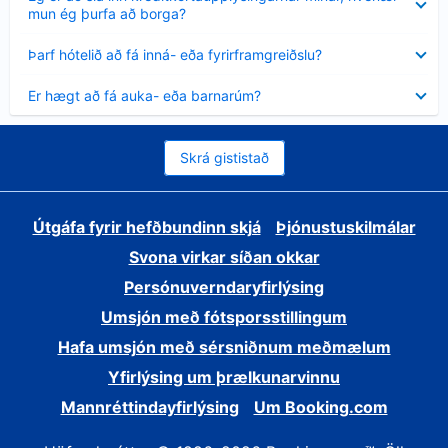
sýnt
mun ég þurfa að borga?
Minna
Þarf hótelið að fá inná- eða fyrirframgreiðslu?
sýnt
Minna
Er hægt að fá auka- eða barnarúm?
sýnt
Skrá gististað
Útgáfa fyrir hefðbundinn skjá
Þjónustuskilmálar
Svona virkar síðan okkar
Persónuverndaryfirlýsing
Umsjón með fótsporsstillingum
Hafa umsjón með sérsniðnum meðmælum
Yfirlýsing um þrælkunarvinnu
Mannréttindayfirlýsing
Um Booking.com