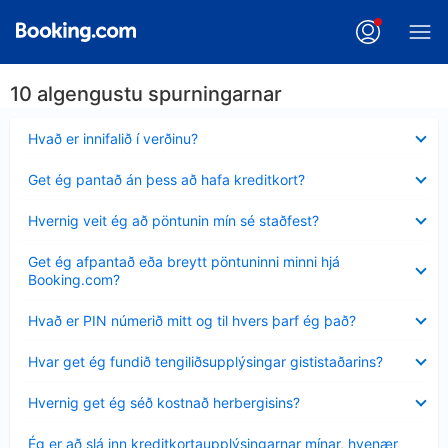
10 algengustu spurningarnar
Minna
Hvað er innifalið í verðinu?
sýnt
Minna
Get ég pantað án þess að hafa kreditkort?
sýnt
Minna
Hvernig veit ég að pöntunin mín sé staðfest?
sýnt
Minna
Get ég afpantað eða breytt pöntuninni minni hjá
sýnt
Booking.com?
Minna
Hvað er PIN númerið mitt og til hvers þarf ég það?
sýnt
Minna
Hvar get ég fundið tengiliðsupplýsingar gististaðarins?
sýnt
Minna
Hvernig get ég séð kostnað herbergisins?
sýnt
Minna
Ég er að slá inn kreditkortaupplýsingarnar mínar, hvenær