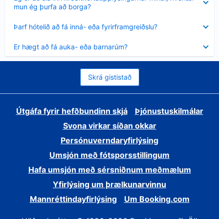
sýnt
mun ég þurfa að borga?
Minna
Þarf hótelið að fá inná- eða fyrirframgreiðslu?
sýnt
Minna
Er hægt að fá auka- eða barnarúm?
sýnt
Skrá gististað
Útgáfa fyrir hefðbundinn skjá
Þjónustuskilmálar
Svona virkar síðan okkar
Persónuverndaryfirlýsing
Umsjón með fótsporsstillingum
Hafa umsjón með sérsniðnum meðmælum
Yfirlýsing um þrælkunarvinnu
Mannréttindayfirlýsing
Um Booking.com