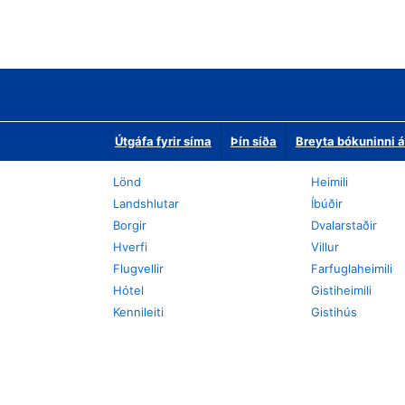
Útgáfa fyrir síma
Þín síða
Breyta bókuninni á
Lönd
Heimili
Landshlutar
Íbúðir
Borgir
Dvalarstaðir
Hverfi
Villur
Flugvellir
Farfuglaheimili
Hótel
Gistiheimili
Kennileiti
Gistihús