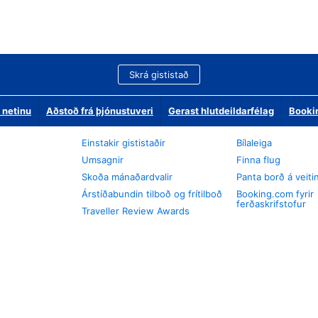
Skrá gististað
 netinu
Aðstoð frá þjónustuveri
Gerast hlutdeildarfélag
Booki
Einstakir gististaðir
Bílaleiga
Umsagnir
Finna flug
Skoða mánaðardvalir
Panta borð á veiti
Árstíðabundin tilboð og frítilboð
Booking.com fyrir
ferðaskrifstofur
Traveller Review Awards