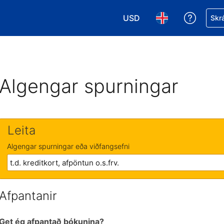
USD
Fá aðst
Skrá
Veldu gjaldmiðil. Í augnabl
Veldu þitt tungumá
Algengar spurningar
Leita
Algengar spurningar eða viðfangsefni
Afpantanir
Get ég afpantað bókunina?