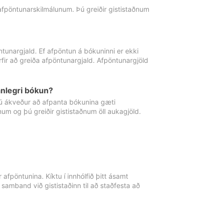
 afpöntunarskilmálunum. Þú greiðir gististaðnum
tunargjald. Ef afpöntun á bókuninni er ekki
fir að greiða afpöntunargjald. Afpöntunargjöld
nlegri bókun?
þú ákveður að afpanta bókunina gæti
ðnum og þú greiðir gististaðnum öll aukagjöld.
afpöntunina. Kíktu í innhólfið þitt ásamt
 samband við gististaðinn til að staðfesta að