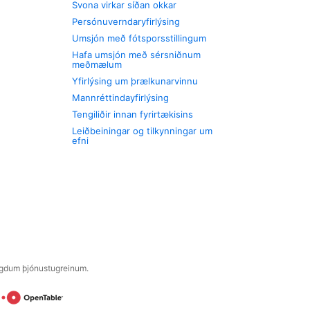
Svona virkar síðan okkar
Persónuverndaryfirlýsing
Umsjón með fótsporsstillingum
Hafa umsjón með sérsniðnum
meðmælum
Yfirlýsing um þrælkunarvinnu
Mannréttindayfirlýsing
Tengiliðir innan fyrirtækisins
Leiðbeiningar og tilkynningar um
efni
engdum þjónustugreinum.