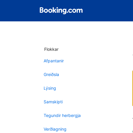
Flokkar
Afpantanir
Greiðsla
Lýsing
Samskipti
Tegundir herbergja
Verðlagning