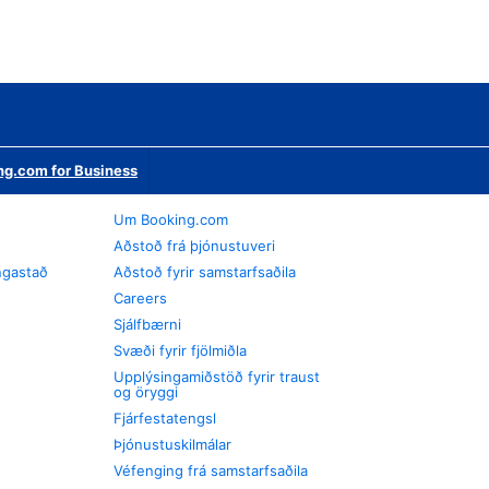
ng.com for Business
Um Booking.com
Aðstoð frá þjónustuveri
ngastað
Aðstoð fyrir samstarfsaðila
Careers
Sjálfbærni
Svæði fyrir fjölmiðla
Upplýsingamiðstöð fyrir traust
og öryggi
Fjárfestatengsl
Þjónustuskilmálar
Véfenging frá samstarfsaðila