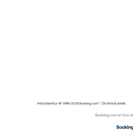
Höfundaréttur © 1996–2026 Booking.com™. Öll réttindi áskilin.
Booking.com er hluti a