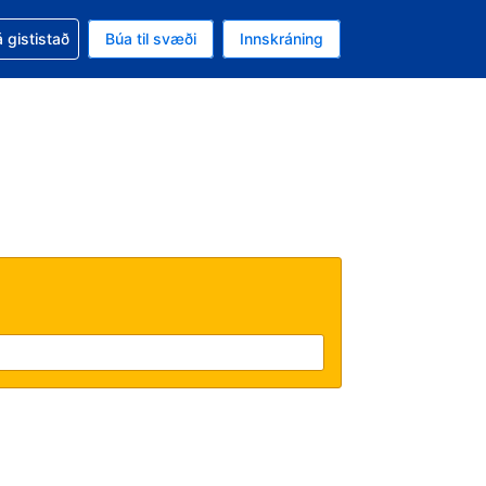
oð við bókunina
 gististað
Búa til svæði
Innskráning
ikinu er gjaldmiðillinn Bandaríkjadalur
l. Í augnablikinu er tungumál þitt Íslensku