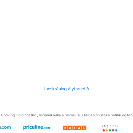
Innskráning á ytranetið
f Booking Holdings Inc., leiðandi aðila á heimsvísu í ferðaþjónustu á netinu og t