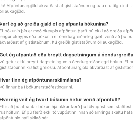
Já! Afpöntunargjöld ákvarðast af gististaðnum og þau eru tilgreind í
öll aukagjöld.
Þarf ég að greiða gjald ef ég afpanta bókunina?
Ef bókunin þín er með ókeypis afpöntun þarft þú ekki að greiða afpön
lengur ókeypis eða bókunin er óendurgreiðanleg gæti verið að þú þur
ákvarðast af gististaðnum. Þú greiðir gististaðnum öll aukagjöld.
Get ég afpantað eða breytt dagsetningum á óendurgreiða
Þú getur ekki breytt dagsetningum á óendurgreiðanlegri bókun. Ef 
gististaðurinn krafist greiðslu. Afpöntunargjöld ákvarðast af gistista
Hvar finn ég afpöntunarskilmálana?
Þú finnur þá í bókunarstaðfestingunni.
Hvernig veit ég hvort bókunin hefur verið afpöntuð?
Eftir að þú afpantar bókun hjá okkur færð þú tölvupóst sem staðfestir 
ruslhólfum. Ef þú færð ekki tölvupóstinn innan sólarhrings skaltu hafa
afpöntunin hafi skilað sér.