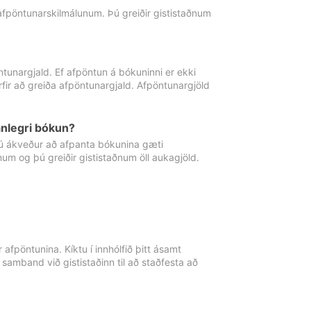
 afpöntunarskilmálunum. Þú greiðir gististaðnum
tunargjald. Ef afpöntun á bókuninni er ekki
fir að greiða afpöntunargjald. Afpöntunargjöld
nlegri bókun?
þú ákveður að afpanta bókunina gæti
ðnum og þú greiðir gististaðnum öll aukagjöld.
afpöntunina. Kíktu í innhólfið þitt ásamt
 samband við gististaðinn til að staðfesta að