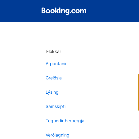
Flokkar
Afpantanir
Greiðsla
Lýsing
Samskipti
Tegundir herbergja
Verðlagning