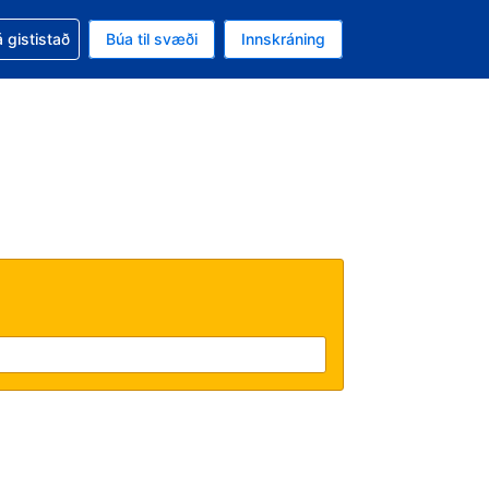
oð við bókunina
 gististað
Búa til svæði
Innskráning
ikinu er gjaldmiðillinn Bandaríkjadalur
l. Í augnablikinu er tungumál þitt Íslensku