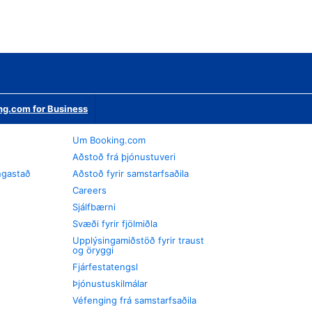
ng.com for Business
Um Booking.com
Aðstoð frá þjónustuveri
ngastað
Aðstoð fyrir samstarfsaðila
Careers
Sjálfbærni
Svæði fyrir fjölmiðla
Upplýsingamiðstöð fyrir traust
og öryggi
Fjárfestatengsl
Þjónustuskilmálar
Véfenging frá samstarfsaðila