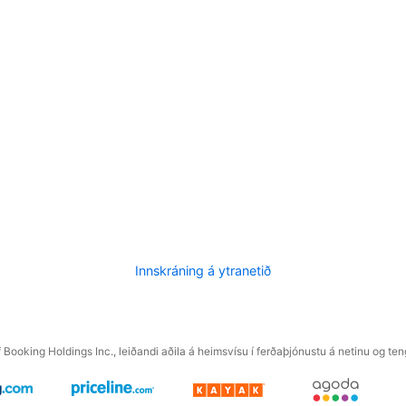
Innskráning á ytranetið
f Booking Holdings Inc., leiðandi aðila á heimsvísu í ferðaþjónustu á netinu og t