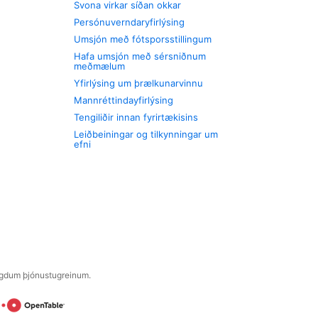
Svona virkar síðan okkar
Persónuverndaryfirlýsing
Umsjón með fótsporsstillingum
Hafa umsjón með sérsniðnum
meðmælum
Yfirlýsing um þrælkunarvinnu
Mannréttindayfirlýsing
Tengiliðir innan fyrirtækisins
Leiðbeiningar og tilkynningar um
efni
engdum þjónustugreinum.