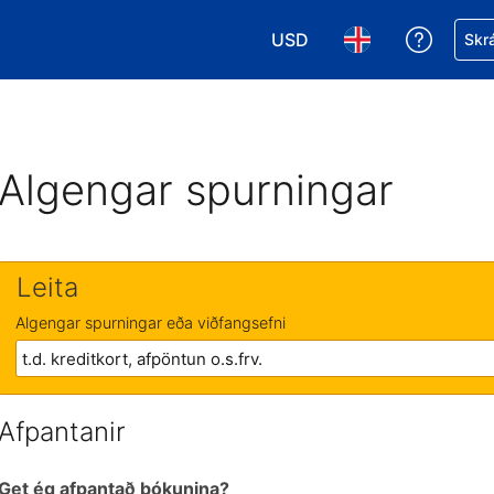
USD
Fá aðst
Skrá
Veldu gjaldmiðil. Í augnabl
Veldu þitt tungumá
Algengar spurningar
Leita
Algengar spurningar eða viðfangsefni
Afpantanir
Get ég afpantað bókunina?