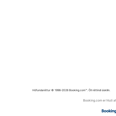
Höfundaréttur © 1996–2026 Booking.com™. Öll réttindi áskilin.
Booking.com er hluti a