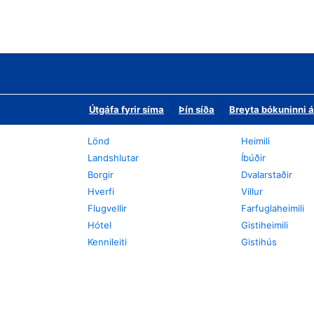
Útgáfa fyrir síma
Þín síða
Breyta bókuninni á
Lönd
Heimili
Landshlutar
Íbúðir
Borgir
Dvalarstaðir
Hverfi
Villur
Flugvellir
Farfuglaheimili
Hótel
Gistiheimili
Kennileiti
Gistihús