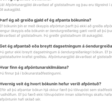
Já! Afpöntunargjöld ákvarðast af gististaðnum og þau eru tilgreind í
öll aukagjöld.
Þarf ég að greiða gjald ef ég afpanta bókunina?
Ef bókunin þín er með ókeypis afpöntun þarft þú ekki að greiða afpön
lengur ókeypis eða bókunin er óendurgreiðanleg gæti verið að þú þur
ákvarðast af gististaðnum. Þú greiðir gististaðnum öll aukagjöld.
Get ég afpantað eða breytt dagsetningum á óendurgreiða
Þú getur ekki breytt dagsetningum á óendurgreiðanlegri bókun. Ef 
gististaðurinn krafist greiðslu. Afpöntunargjöld ákvarðast af gistista
Hvar finn ég afpöntunarskilmálana?
Þú finnur þá í bókunarstaðfestingunni.
Hvernig veit ég hvort bókunin hefur verið afpöntuð?
Eftir að þú afpantar bókun hjá okkur færð þú tölvupóst sem staðfestir 
ruslhólfum. Ef þú færð ekki tölvupóstinn innan sólarhrings skaltu hafa
afpöntunin hafi skilað sér.