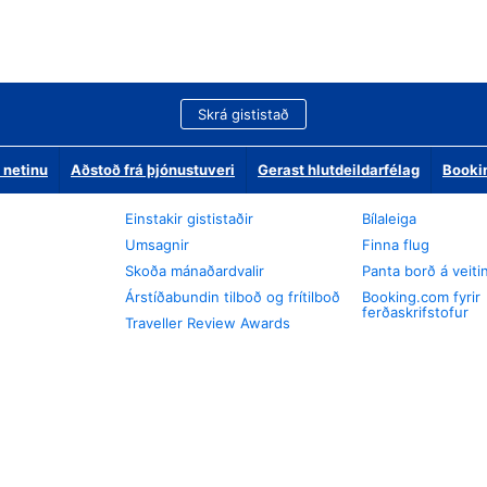
Skrá gististað
 netinu
Aðstoð frá þjónustuveri
Gerast hlutdeildarfélag
Booki
Einstakir gististaðir
Bílaleiga
Umsagnir
Finna flug
Skoða mánaðardvalir
Panta borð á veiti
Árstíðabundin tilboð og frítilboð
Booking.com fyrir
ferðaskrifstofur
Traveller Review Awards