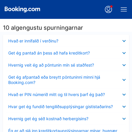
10 algengustu spurningarnar
Minna
Hvað er innifalið í verðinu?
sýnt
Minna
Get ég pantað án þess að hafa kreditkort?
sýnt
Minna
Hvernig veit ég að pöntunin mín sé staðfest?
sýnt
Minna
Get ég afpantað eða breytt pöntuninni minni hjá
sýnt
Booking.com?
Minna
Hvað er PIN númerið mitt og til hvers þarf ég það?
sýnt
Minna
Hvar get ég fundið tengiliðsupplýsingar gististaðarins?
sýnt
Minna
Hvernig get ég séð kostnað herbergisins?
sýnt
Minna
Ég er að slá inn kreditkortaupplýsingarnar mínar, hvenær