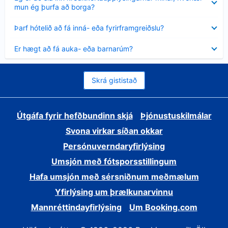
sýnt
mun ég þurfa að borga?
Minna
Þarf hótelið að fá inná- eða fyrirframgreiðslu?
sýnt
Minna
Er hægt að fá auka- eða barnarúm?
sýnt
Skrá gististað
Útgáfa fyrir hefðbundinn skjá
Þjónustuskilmálar
Svona virkar síðan okkar
Persónuverndaryfirlýsing
Umsjón með fótsporsstillingum
Hafa umsjón með sérsniðnum meðmælum
Yfirlýsing um þrælkunarvinnu
Mannréttindayfirlýsing
Um Booking.com