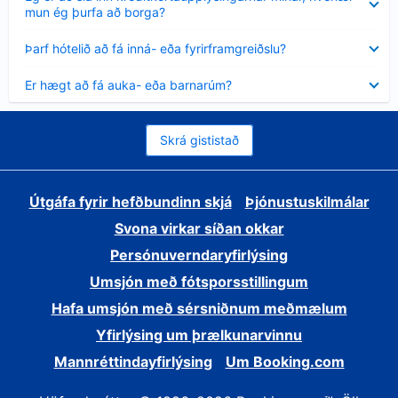
sýnt
mun ég þurfa að borga?
Minna
Þarf hótelið að fá inná- eða fyrirframgreiðslu?
sýnt
Minna
Er hægt að fá auka- eða barnarúm?
sýnt
Skrá gististað
Útgáfa fyrir hefðbundinn skjá
Þjónustuskilmálar
Svona virkar síðan okkar
Persónuverndaryfirlýsing
Umsjón með fótsporsstillingum
Hafa umsjón með sérsniðnum meðmælum
Yfirlýsing um þrælkunarvinnu
Mannréttindayfirlýsing
Um Booking.com