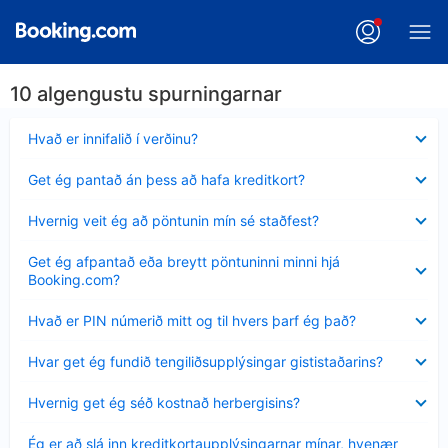
10 algengustu spurningarnar
Minna
Hvað er innifalið í verðinu?
sýnt
Minna
Get ég pantað án þess að hafa kreditkort?
sýnt
Minna
Hvernig veit ég að pöntunin mín sé staðfest?
sýnt
Minna
Get ég afpantað eða breytt pöntuninni minni hjá
sýnt
Booking.com?
Minna
Hvað er PIN númerið mitt og til hvers þarf ég það?
sýnt
Minna
Hvar get ég fundið tengiliðsupplýsingar gististaðarins?
sýnt
Minna
Hvernig get ég séð kostnað herbergisins?
sýnt
Minna
Ég er að slá inn kreditkortaupplýsingarnar mínar, hvenær