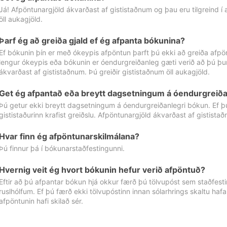
Já! Afpöntunargjöld ákvarðast af gististaðnum og þau eru tilgreind í
öll aukagjöld.
Þarf ég að greiða gjald ef ég afpanta bókunina?
Ef bókunin þín er með ókeypis afpöntun þarft þú ekki að greiða afpön
lengur ókeypis eða bókunin er óendurgreiðanleg gæti verið að þú þur
ákvarðast af gististaðnum. Þú greiðir gististaðnum öll aukagjöld.
Get ég afpantað eða breytt dagsetningum á óendurgreiða
Þú getur ekki breytt dagsetningum á óendurgreiðanlegri bókun. Ef 
gististaðurinn krafist greiðslu. Afpöntunargjöld ákvarðast af gistista
Hvar finn ég afpöntunarskilmálana?
Þú finnur þá í bókunarstaðfestingunni.
Hvernig veit ég hvort bókunin hefur verið afpöntuð?
Eftir að þú afpantar bókun hjá okkur færð þú tölvupóst sem staðfestir 
ruslhólfum. Ef þú færð ekki tölvupóstinn innan sólarhrings skaltu hafa
afpöntunin hafi skilað sér.