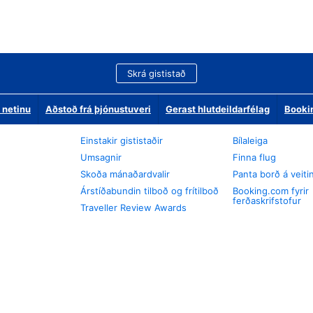
Skrá gististað
 netinu
Aðstoð frá þjónustuveri
Gerast hlutdeildarfélag
Booki
Einstakir gististaðir
Bílaleiga
Umsagnir
Finna flug
Skoða mánaðardvalir
Panta borð á veiti
Árstíðabundin tilboð og frítilboð
Booking.com fyrir
ferðaskrifstofur
Traveller Review Awards