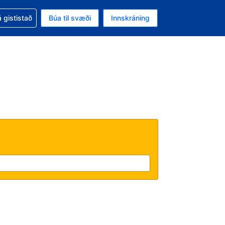
oð við bókunina
 gististað
Búa til svæði
Innskráning
likinu er gjaldmiðillinn Íslensk króna
l. Í augnablikinu er tungumál þitt Íslensku