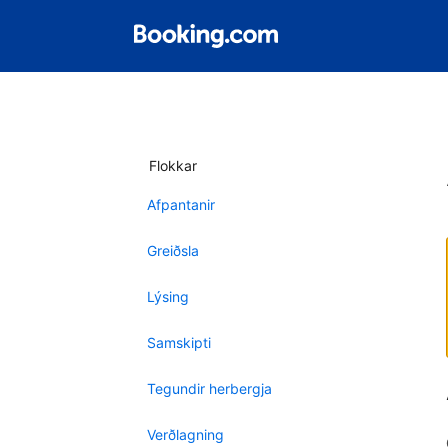
Flokkar
Afpantanir
Greiðsla
Lýsing
Samskipti
Tegundir herbergja
Verðlagning