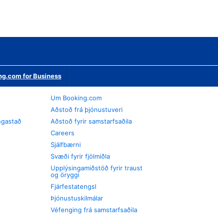
ng.com for Business
Um Booking.com
Aðstoð frá þjónustuveri
ngastað
Aðstoð fyrir samstarfsaðila
Careers
Sjálfbærni
Svæði fyrir fjölmiðla
Upplýsingamiðstöð fyrir traust
og öryggi
Fjárfestatengsl
Þjónustuskilmálar
Véfenging frá samstarfsaðila