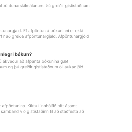
 afpöntunarskilmálunum. Þú greiðir gististaðnum
tunargjald. Ef afpöntun á bókuninni er ekki
fir að greiða afpöntunargjald. Afpöntunargjöld
nlegri bókun?
þú ákveður að afpanta bókunina gæti
ðnum og þú greiðir gististaðnum öll aukagjöld.
afpöntunina. Kíktu í innhólfið þitt ásamt
 samband við gististaðinn til að staðfesta að