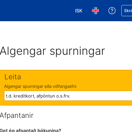
ISK
Fá aðst
Skrá
Veldu gjaldmiðil. Í augnab
Veldu þitt tungumá
Algengar spurningar
Leita
Algengar spurningar eða viðfangsefni
Afpantanir
Get ég afpantað bókunina?