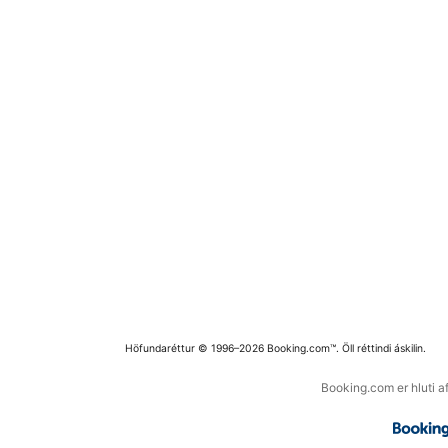
Höfundaréttur © 1996–2026 Booking.com™. Öll réttindi áskilin.
Booking.com er hluti a