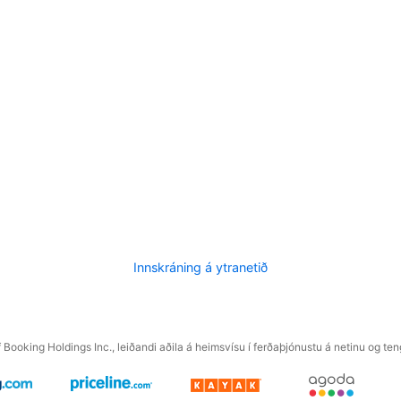
Innskráning á ytranetið
f Booking Holdings Inc., leiðandi aðila á heimsvísu í ferðaþjónustu á netinu og t