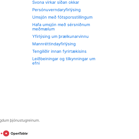
Svona virkar síðan okkar
Persónuverndaryfirlýsing
Umsjón með fótsporsstillingum
Hafa umsjón með sérsniðnum
meðmælum
Yfirlýsing um þrælkunarvinnu
Mannréttindayfirlýsing
Tengiliðir innan fyrirtækisins
Leiðbeiningar og tilkynningar um
efni
engdum þjónustugreinum.