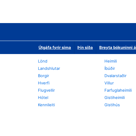
Útgáfa fyrir síma
Þín síða
Breyta bókuninni á
Lönd
Heimili
Landshlutar
Íbúðir
Borgir
Dvalarstaðir
Hverfi
Villur
Flugvellir
Farfuglaheimili
Hótel
Gistiheimili
Kennileiti
Gistihús