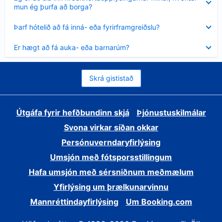
sýnt
mun ég þurfa að borga?
Minna
Þarf hótelið að fá inná- eða fyrirframgreiðslu?
sýnt
Minna
Er hægt að fá auka- eða barnarúm?
sýnt
Skrá gististað
Útgáfa fyrir hefðbundinn skjá
Þjónustuskilmálar
Svona virkar síðan okkar
Persónuverndaryfirlýsing
Umsjón með fótsporsstillingum
Hafa umsjón með sérsniðnum meðmælum
Yfirlýsing um þrælkunarvinnu
Mannréttindayfirlýsing
Um Booking.com