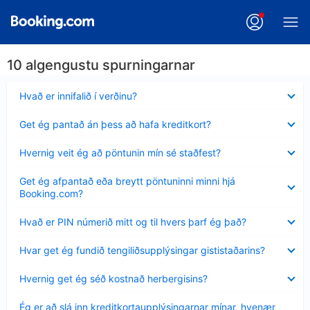
10 algengustu spurningarnar
Minna
Hvað er innifalið í verðinu?
sýnt
Minna
Get ég pantað án þess að hafa kreditkort?
sýnt
Minna
Hvernig veit ég að pöntunin mín sé staðfest?
sýnt
Minna
Get ég afpantað eða breytt pöntuninni minni hjá
sýnt
Booking.com?
Minna
Hvað er PIN númerið mitt og til hvers þarf ég það?
sýnt
Minna
Hvar get ég fundið tengiliðsupplýsingar gististaðarins?
sýnt
Minna
Hvernig get ég séð kostnað herbergisins?
sýnt
Minna
Ég er að slá inn kreditkortaupplýsingarnar mínar, hvenær