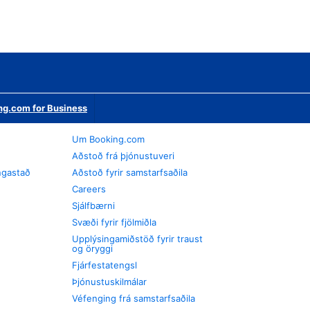
ng.com for Business
Um Booking.com
Aðstoð frá þjónustuveri
ngastað
Aðstoð fyrir samstarfsaðila
Careers
Sjálfbærni
Svæði fyrir fjölmiðla
Upplýsingamiðstöð fyrir traust
og öryggi
Fjárfestatengsl
Þjónustuskilmálar
Véfenging frá samstarfsaðila