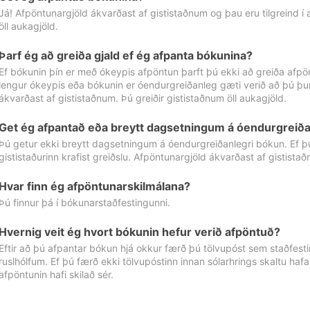
Já! Afpöntunargjöld ákvarðast af gististaðnum og þau eru tilgreind í
öll aukagjöld.
Þarf ég að greiða gjald ef ég afpanta bókunina?
Ef bókunin þín er með ókeypis afpöntun þarft þú ekki að greiða afpön
lengur ókeypis eða bókunin er óendurgreiðanleg gæti verið að þú þur
ákvarðast af gististaðnum. Þú greiðir gististaðnum öll aukagjöld.
Get ég afpantað eða breytt dagsetningum á óendurgreiða
Þú getur ekki breytt dagsetningum á óendurgreiðanlegri bókun. Ef 
gististaðurinn krafist greiðslu. Afpöntunargjöld ákvarðast af gistista
Hvar finn ég afpöntunarskilmálana?
Þú finnur þá í bókunarstaðfestingunni.
Hvernig veit ég hvort bókunin hefur verið afpöntuð?
Eftir að þú afpantar bókun hjá okkur færð þú tölvupóst sem staðfestir 
ruslhólfum. Ef þú færð ekki tölvupóstinn innan sólarhrings skaltu hafa
afpöntunin hafi skilað sér.