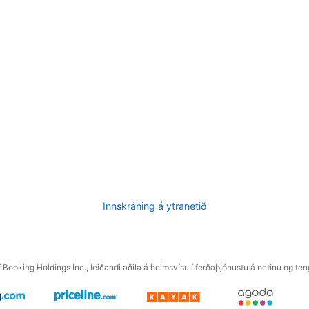
Innskráning á ytranetið
f Booking Holdings Inc., leiðandi aðila á heimsvísu í ferðaþjónustu á netinu og t