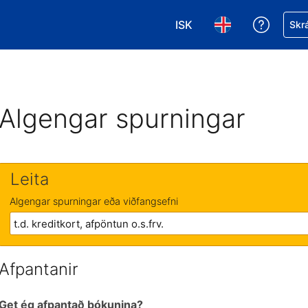
ISK
Fá aðst
Skrá
Veldu gjaldmiðil. Í augnab
Veldu þitt tungumá
Algengar spurningar
Leita
Algengar spurningar eða viðfangsefni
Afpantanir
Get ég afpantað bókunina?