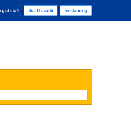
oð við bókunina
 gististað
Búa til svæði
Innskráning
likinu er gjaldmiðillinn Íslensk króna
l. Í augnablikinu er tungumál þitt Íslensku