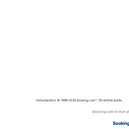
Höfundaréttur © 1996–2026 Booking.com™. Öll réttindi áskilin.
Booking.com er hluti a