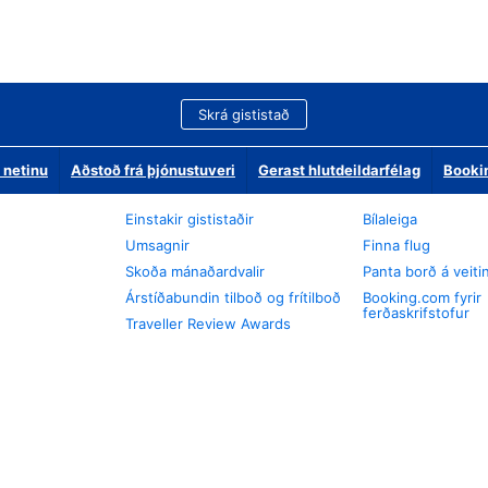
Skrá gististað
 netinu
Aðstoð frá þjónustuveri
Gerast hlutdeildarfélag
Booki
Einstakir gististaðir
Bílaleiga
Umsagnir
Finna flug
Skoða mánaðardvalir
Panta borð á veiti
Árstíðabundin tilboð og frítilboð
Booking.com fyrir
ferðaskrifstofur
Traveller Review Awards