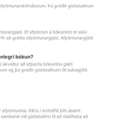
 afpöntunarskilmálunum. Þú greiðir gististaðnum
tunargjald. Ef afpöntun á bókuninni er ekki
fir að greiða afpöntunargjald. Afpöntunargjöld
nlegri bókun?
þú ákveður að afpanta bókunina gæti
ðnum og þú greiðir gististaðnum öll aukagjöld.
afpöntunina. Kíktu í innhólfið þitt ásamt
 samband við gististaðinn til að staðfesta að