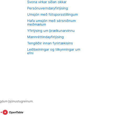
Svona virkar síðan okkar
Persónuverndaryfirlýsing
Umsjón með fótsporsstillingum
Hafa umsjón með sérsniðnum
meðmælum
Yfirlýsing um þrælkunarvinnu
Mannréttindayfirlýsing
Tengiliðir innan fyrirtækisins
Leiðbeiningar og tilkynningar um
efni
engdum þjónustugreinum.