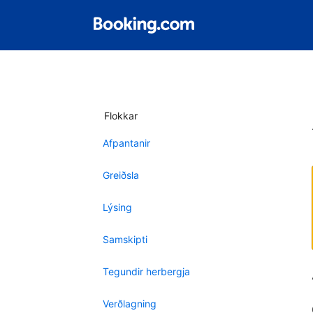
Flokkar
Afpantanir
Greiðsla
Lýsing
Samskipti
Tegundir herbergja
Verðlagning