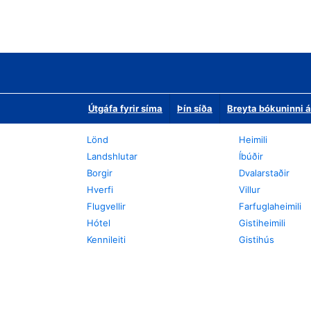
Útgáfa fyrir síma
Þín síða
Breyta bókuninni á
Lönd
Heimili
Landshlutar
Íbúðir
Borgir
Dvalarstaðir
Hverfi
Villur
Flugvellir
Farfuglaheimili
Hótel
Gistiheimili
Kennileiti
Gistihús