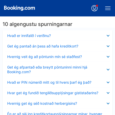
10 algengustu spurningarnar
Minna
Hvað er innifalið í verðinu?
sýnt
Minna
Get ég pantað án þess að hafa kreditkort?
sýnt
Minna
Hvernig veit ég að pöntunin mín sé staðfest?
sýnt
Minna
Get ég afpantað eða breytt pöntuninni minni hjá
sýnt
Booking.com?
Minna
Hvað er PIN númerið mitt og til hvers þarf ég það?
sýnt
Minna
Hvar get ég fundið tengiliðsupplýsingar gististaðarins?
sýnt
Minna
Hvernig get ég séð kostnað herbergisins?
sýnt
Minna
Ég er að slá inn kreditkortaupplýsingarnar mínar, hvenær