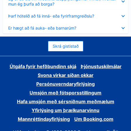
sýnt
mun ég þurfa að borga?
Minna
Þarf hótelið að fá inná- eða fyrirframgreiðslu?
sýnt
Minna
Er hægt að fá auka- eða barnarúm?
sýnt
Skrá gististað
Útgáfa fyrir hefðbundinn skjá
Þjónustuskilmálar
Svona virkar síðan okkar
Persónuverndaryfirlýsing
Umsjón með fótsporsstillingum
Hafa umsjón með sérsniðnum meðmælum
Yfirlýsing um þrælkunarvinnu
Mannréttindayfirlýsing
Um Booking.com