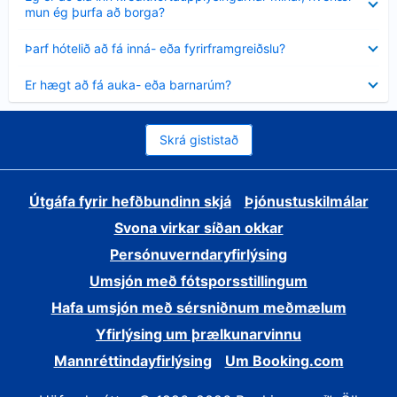
sýnt
mun ég þurfa að borga?
Minna
Þarf hótelið að fá inná- eða fyrirframgreiðslu?
sýnt
Minna
Er hægt að fá auka- eða barnarúm?
sýnt
Skrá gististað
Útgáfa fyrir hefðbundinn skjá
Þjónustuskilmálar
Svona virkar síðan okkar
Persónuverndaryfirlýsing
Umsjón með fótsporsstillingum
Hafa umsjón með sérsniðnum meðmælum
Yfirlýsing um þrælkunarvinnu
Mannréttindayfirlýsing
Um Booking.com