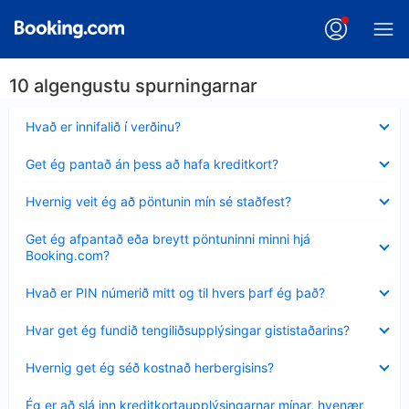
10 algengustu spurningarnar
Minna
Hvað er innifalið í verðinu?
sýnt
Minna
Get ég pantað án þess að hafa kreditkort?
sýnt
Minna
Hvernig veit ég að pöntunin mín sé staðfest?
sýnt
Minna
Get ég afpantað eða breytt pöntuninni minni hjá
sýnt
Booking.com?
Minna
Hvað er PIN númerið mitt og til hvers þarf ég það?
sýnt
Minna
Hvar get ég fundið tengiliðsupplýsingar gististaðarins?
sýnt
Minna
Hvernig get ég séð kostnað herbergisins?
sýnt
Minna
Ég er að slá inn kreditkortaupplýsingarnar mínar, hvenær