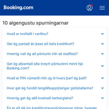
10 algengustu spurningarnar
Minna
Hvað er innifalið í verðinu?
sýnt
Minna
Get ég pantað án þess að hafa kreditkort?
sýnt
Minna
Hvernig veit ég að pöntunin mín sé staðfest?
sýnt
Minna
Get ég afpantað eða breytt pöntuninni minni hjá
sýnt
Booking.com?
Minna
Hvað er PIN númerið mitt og til hvers þarf ég það?
sýnt
Minna
Hvar get ég fundið tengiliðsupplýsingar gististaðarins?
sýnt
Minna
Hvernig get ég séð kostnað herbergisins?
sýnt
Minna
Ég er að slá inn kreditkortaupplýsingarnar mínar, hvenær