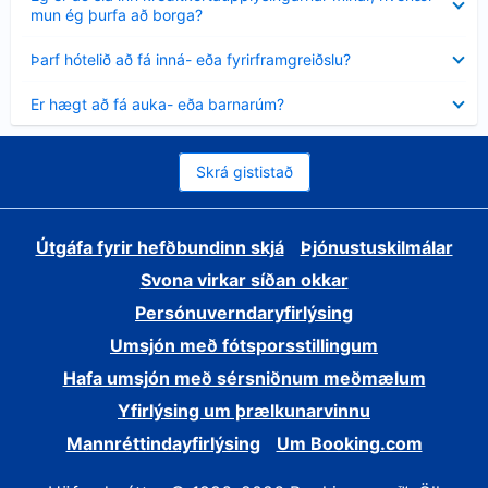
sýnt
mun ég þurfa að borga?
Minna
Þarf hótelið að fá inná- eða fyrirframgreiðslu?
sýnt
Minna
Er hægt að fá auka- eða barnarúm?
sýnt
Skrá gististað
Útgáfa fyrir hefðbundinn skjá
Þjónustuskilmálar
Svona virkar síðan okkar
Persónuverndaryfirlýsing
Umsjón með fótsporsstillingum
Hafa umsjón með sérsniðnum meðmælum
Yfirlýsing um þrælkunarvinnu
Mannréttindayfirlýsing
Um Booking.com