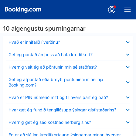
10 algengustu spurningarnar
Minna
Hvað er innifalið í verðinu?
sýnt
Minna
Get ég pantað án þess að hafa kreditkort?
sýnt
Minna
Hvernig veit ég að pöntunin mín sé staðfest?
sýnt
Minna
Get ég afpantað eða breytt pöntuninni minni hjá
sýnt
Booking.com?
Minna
Hvað er PIN númerið mitt og til hvers þarf ég það?
sýnt
Minna
Hvar get ég fundið tengiliðsupplýsingar gististaðarins?
sýnt
Minna
Hvernig get ég séð kostnað herbergisins?
sýnt
Minna
Ég er að slá inn kreditkortaupplýsingarnar mínar, hvenær