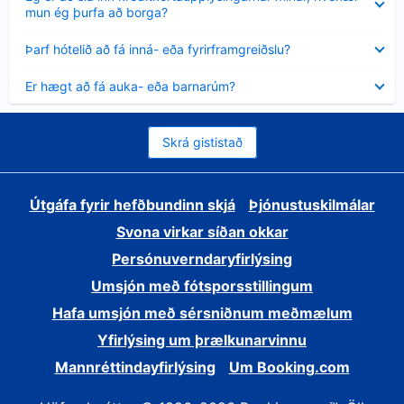
sýnt
mun ég þurfa að borga?
Minna
Þarf hótelið að fá inná- eða fyrirframgreiðslu?
sýnt
Minna
Er hægt að fá auka- eða barnarúm?
sýnt
Skrá gististað
Útgáfa fyrir hefðbundinn skjá
Þjónustuskilmálar
Svona virkar síðan okkar
Persónuverndaryfirlýsing
Umsjón með fótsporsstillingum
Hafa umsjón með sérsniðnum meðmælum
Yfirlýsing um þrælkunarvinnu
Mannréttindayfirlýsing
Um Booking.com