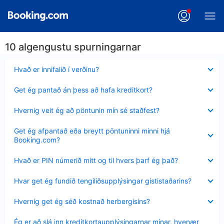
10 algengustu spurningarnar
Minna
Hvað er innifalið í verðinu?
sýnt
Minna
Get ég pantað án þess að hafa kreditkort?
sýnt
Minna
Hvernig veit ég að pöntunin mín sé staðfest?
sýnt
Minna
Get ég afpantað eða breytt pöntuninni minni hjá
sýnt
Booking.com?
Minna
Hvað er PIN númerið mitt og til hvers þarf ég það?
sýnt
Minna
Hvar get ég fundið tengiliðsupplýsingar gististaðarins?
sýnt
Minna
Hvernig get ég séð kostnað herbergisins?
sýnt
Minna
Ég er að slá inn kreditkortaupplýsingarnar mínar, hvenær