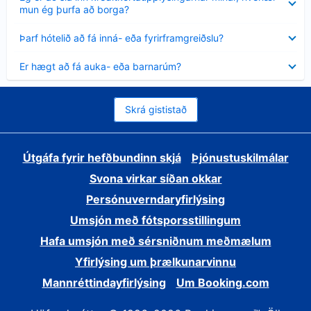
sýnt
mun ég þurfa að borga?
Minna
Þarf hótelið að fá inná- eða fyrirframgreiðslu?
sýnt
Minna
Er hægt að fá auka- eða barnarúm?
sýnt
Skrá gististað
Útgáfa fyrir hefðbundinn skjá
Þjónustuskilmálar
Svona virkar síðan okkar
Persónuverndaryfirlýsing
Umsjón með fótsporsstillingum
Hafa umsjón með sérsniðnum meðmælum
Yfirlýsing um þrælkunarvinnu
Mannréttindayfirlýsing
Um Booking.com