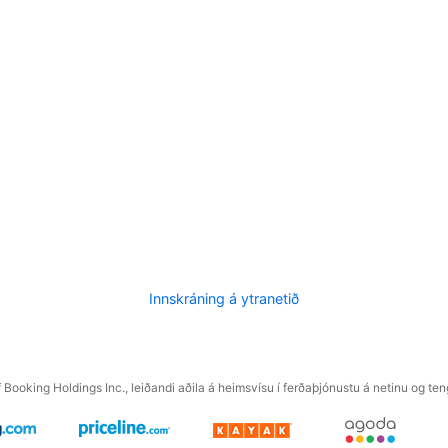
Innskráning á ytranetið
f Booking Holdings Inc., leiðandi aðila á heimsvísu í ferðaþjónustu á netinu og t