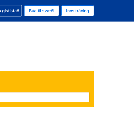
oð við bókunina
 gististað
Búa til svæði
Innskráning
likinu er gjaldmiðillinn Íslensk króna
l. Í augnablikinu er tungumál þitt Íslensku