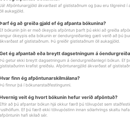
Já! Afpöntunargjöld ákvarðast af gististaðnum og þau eru tilgreind í
öll aukagjöld.
Þarf ég að greiða gjald ef ég afpanta bókunina?
Ef bókunin þín er með ókeypis afpöntun þarft þú ekki að greiða afpön
lengur ókeypis eða bókunin er óendurgreiðanleg gæti verið að þú þur
ákvarðast af gististaðnum. Þú greiðir gististaðnum öll aukagjöld.
Get ég afpantað eða breytt dagsetningum á óendurgreiða
Þú getur ekki breytt dagsetningum á óendurgreiðanlegri bókun. Ef 
gististaðurinn krafist greiðslu. Afpöntunargjöld ákvarðast af gistista
Hvar finn ég afpöntunarskilmálana?
Þú finnur þá í bókunarstaðfestingunni.
Hvernig veit ég hvort bókunin hefur verið afpöntuð?
Eftir að þú afpantar bókun hjá okkur færð þú tölvupóst sem staðfestir 
ruslhólfum. Ef þú færð ekki tölvupóstinn innan sólarhrings skaltu hafa
afpöntunin hafi skilað sér.