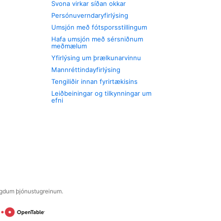
Svona virkar síðan okkar
Persónuverndaryfirlýsing
Umsjón með fótsporsstillingum
Hafa umsjón með sérsniðnum
meðmælum
Yfirlýsing um þrælkunarvinnu
Mannréttindayfirlýsing
Tengiliðir innan fyrirtækisins
Leiðbeiningar og tilkynningar um
efni
engdum þjónustugreinum.