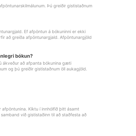
 afpöntunarskilmálunum. Þú greiðir gististaðnum
tunargjald. Ef afpöntun á bókuninni er ekki
fir að greiða afpöntunargjald. Afpöntunargjöld
nlegri bókun?
þú ákveður að afpanta bókunina gæti
ðnum og þú greiðir gististaðnum öll aukagjöld.
afpöntunina. Kíktu í innhólfið þitt ásamt
 samband við gististaðinn til að staðfesta að