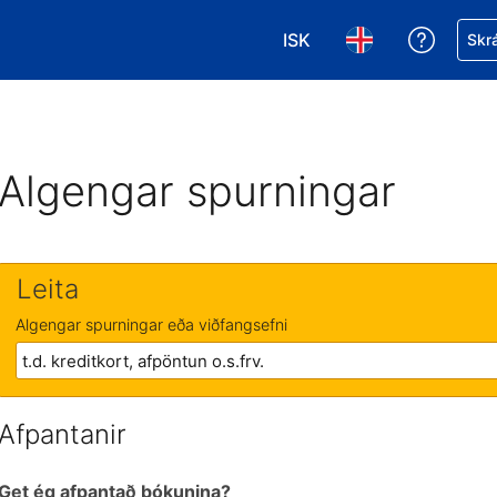
ISK
Fá aðst
Skrá
Veldu gjaldmiðil. Í augnab
Veldu þitt tungumá
Algengar spurningar
Leita
Algengar spurningar eða viðfangsefni
Afpantanir
Get ég afpantað bókunina?