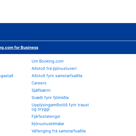
ng.com for Business
Um Booking.com
Aðstoð frá þjónustuveri
ngastað
Aðstoð fyrir samstarfsaðila
Careers
Sjálfbærni
Svæði fyrir fjölmiðla
Upplýsingamiðstöð fyrir traust
og öryggi
Fjárfestatengsl
Þjónustuskilmálar
Véfenging frá samstarfsaðila