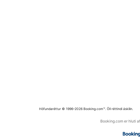
Höfundaréttur © 1996–2026 Booking.com™. Öll réttindi áskilin.
Booking.com er hluti a