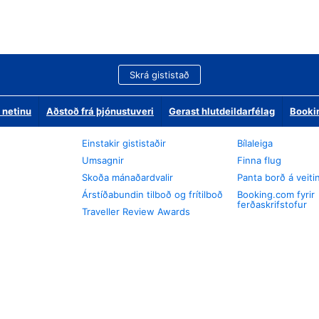
Skrá gististað
 netinu
Aðstoð frá þjónustuveri
Gerast hlutdeildarfélag
Booki
Einstakir gististaðir
Bílaleiga
Umsagnir
Finna flug
Skoða mánaðardvalir
Panta borð á veiti
Árstíðabundin tilboð og frítilboð
Booking.com fyrir
ferðaskrifstofur
Traveller Review Awards