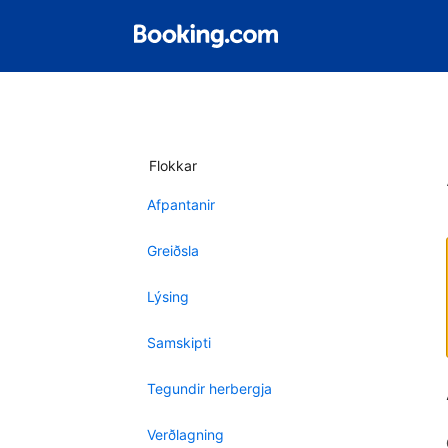
Flokkar
Afpantanir
Greiðsla
Lýsing
Samskipti
Tegundir herbergja
Verðlagning