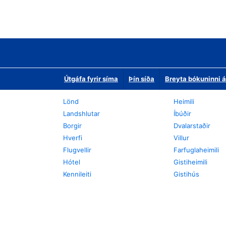
Útgáfa fyrir síma
Þín síða
Breyta bókuninni á
Lönd
Heimili
Landshlutar
Íbúðir
Borgir
Dvalarstaðir
Hverfi
Villur
Flugvellir
Farfuglaheimili
Hótel
Gistiheimili
Kennileiti
Gistihús