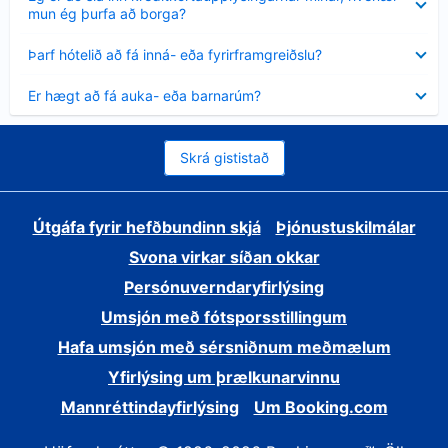
sýnt
mun ég þurfa að borga?
Minna
Þarf hótelið að fá inná- eða fyrirframgreiðslu?
sýnt
Minna
Er hægt að fá auka- eða barnarúm?
sýnt
Skrá gististað
Útgáfa fyrir hefðbundinn skjá
Þjónustuskilmálar
Svona virkar síðan okkar
Persónuverndaryfirlýsing
Umsjón með fótsporsstillingum
Hafa umsjón með sérsniðnum meðmælum
Yfirlýsing um þrælkunarvinnu
Mannréttindayfirlýsing
Um Booking.com