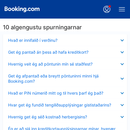
10 algengustu spurningarnar
Minna
Hvað er innifalið í verðinu?
sýnt
Minna
Get ég pantað án þess að hafa kreditkort?
sýnt
Minna
Hvernig veit ég að pöntunin mín sé staðfest?
sýnt
Minna
Get ég afpantað eða breytt pöntuninni minni hjá
sýnt
Booking.com?
Minna
Hvað er PIN númerið mitt og til hvers þarf ég það?
sýnt
Minna
Hvar get ég fundið tengiliðsupplýsingar gististaðarins?
sýnt
Minna
Hvernig get ég séð kostnað herbergisins?
sýnt
Minna
Ég er að slá inn kreditkortaupplýsingarnar mínar, hvenær