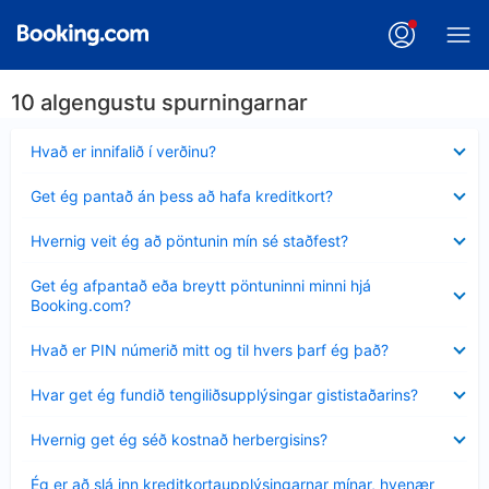
10 algengustu spurningarnar
Minna
Hvað er innifalið í verðinu?
sýnt
Minna
Get ég pantað án þess að hafa kreditkort?
sýnt
Minna
Hvernig veit ég að pöntunin mín sé staðfest?
sýnt
Minna
Get ég afpantað eða breytt pöntuninni minni hjá
sýnt
Booking.com?
Minna
Hvað er PIN númerið mitt og til hvers þarf ég það?
sýnt
Minna
Hvar get ég fundið tengiliðsupplýsingar gististaðarins?
sýnt
Minna
Hvernig get ég séð kostnað herbergisins?
sýnt
Minna
Ég er að slá inn kreditkortaupplýsingarnar mínar, hvenær