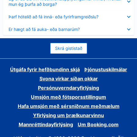
sýnt
mun ég þurfa að borga?
Minna
Þarf hótelið að fá inná- eða fyrirframgreiðslu?
sýnt
Minna
Er hægt að fá auka- eða barnarúm?
sýnt
Skrá gististað
Útgáfa fyrir hefðbundinn skjá
Þjónustuskilmálar
Svona virkar síðan okkar
Persónuverndaryfirlýsing
Umsjón með fótsporsstillingum
Hafa umsjón með sérsniðnum meðmælum
Yfirlýsing um þrælkunarvinnu
Mannréttindayfirlýsing
Um Booking.com