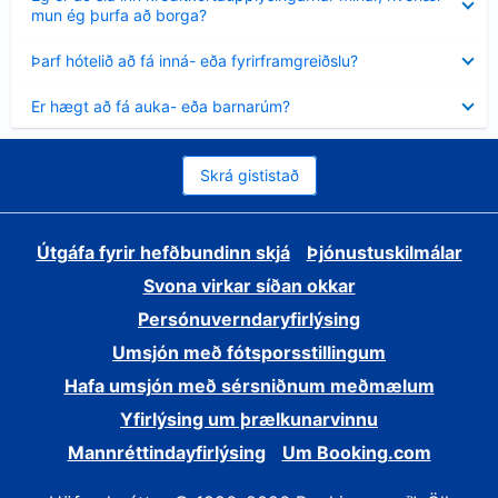
sýnt
mun ég þurfa að borga?
Minna
Þarf hótelið að fá inná- eða fyrirframgreiðslu?
sýnt
Minna
Er hægt að fá auka- eða barnarúm?
sýnt
Skrá gististað
Útgáfa fyrir hefðbundinn skjá
Þjónustuskilmálar
Svona virkar síðan okkar
Persónuverndaryfirlýsing
Umsjón með fótsporsstillingum
Hafa umsjón með sérsniðnum meðmælum
Yfirlýsing um þrælkunarvinnu
Mannréttindayfirlýsing
Um Booking.com