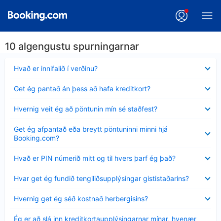
10 algengustu spurningarnar
Minna
Hvað er innifalið í verðinu?
sýnt
Minna
Get ég pantað án þess að hafa kreditkort?
sýnt
Minna
Hvernig veit ég að pöntunin mín sé staðfest?
sýnt
Minna
Get ég afpantað eða breytt pöntuninni minni hjá
sýnt
Booking.com?
Minna
Hvað er PIN númerið mitt og til hvers þarf ég það?
sýnt
Minna
Hvar get ég fundið tengiliðsupplýsingar gististaðarins?
sýnt
Minna
Hvernig get ég séð kostnað herbergisins?
sýnt
Minna
Ég er að slá inn kreditkortaupplýsingarnar mínar, hvenær