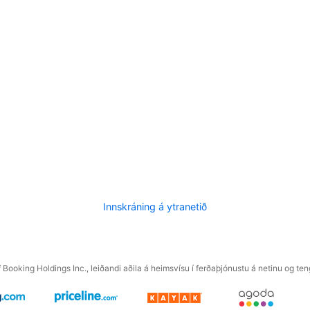
Innskráning á ytranetið
f Booking Holdings Inc., leiðandi aðila á heimsvísu í ferðaþjónustu á netinu og t