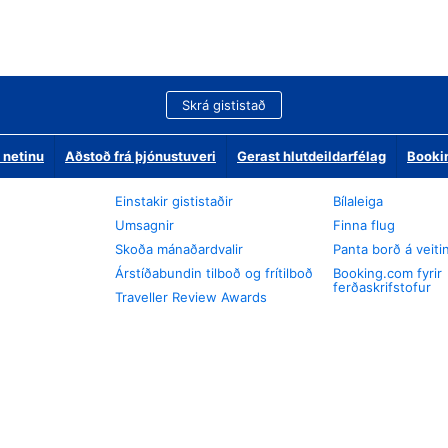
Skrá gististað
 netinu
Aðstoð frá þjónustuveri
Gerast hlutdeildarfélag
Booki
Einstakir gististaðir
Bílaleiga
Umsagnir
Finna flug
Skoða mánaðardvalir
Panta borð á veiti
Árstíðabundin tilboð og frítilboð
Booking.com fyrir
ferðaskrifstofur
Traveller Review Awards