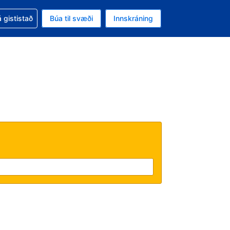
oð við bókunina
 gististað
Búa til svæði
Innskráning
likinu er gjaldmiðillinn Íslensk króna
l. Í augnablikinu er tungumál þitt Íslensku