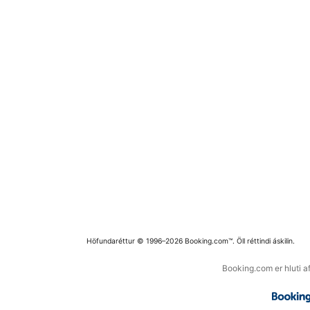
Höfundaréttur © 1996–2026 Booking.com™. Öll réttindi áskilin.
Booking.com er hluti a