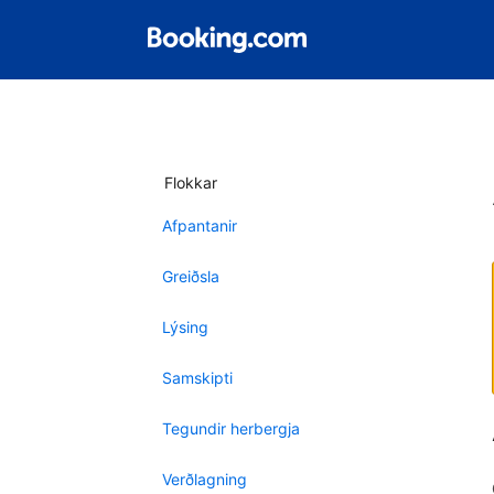
Flokkar
Afpantanir
Greiðsla
Lýsing
Samskipti
Tegundir herbergja
Verðlagning