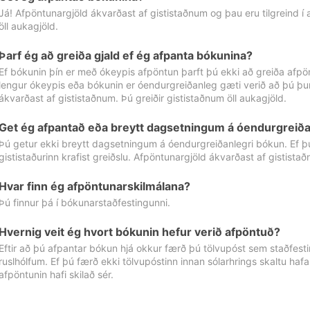
Já! Afpöntunargjöld ákvarðast af gististaðnum og þau eru tilgreind í
öll aukagjöld.
Þarf ég að greiða gjald ef ég afpanta bókunina?
Ef bókunin þín er með ókeypis afpöntun þarft þú ekki að greiða afpön
lengur ókeypis eða bókunin er óendurgreiðanleg gæti verið að þú þur
ákvarðast af gististaðnum. Þú greiðir gististaðnum öll aukagjöld.
Get ég afpantað eða breytt dagsetningum á óendurgreiða
Þú getur ekki breytt dagsetningum á óendurgreiðanlegri bókun. Ef 
gististaðurinn krafist greiðslu. Afpöntunargjöld ákvarðast af gistista
Hvar finn ég afpöntunarskilmálana?
Þú finnur þá í bókunarstaðfestingunni.
Hvernig veit ég hvort bókunin hefur verið afpöntuð?
Eftir að þú afpantar bókun hjá okkur færð þú tölvupóst sem staðfestir 
ruslhólfum. Ef þú færð ekki tölvupóstinn innan sólarhrings skaltu hafa
afpöntunin hafi skilað sér.