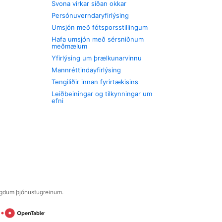
Svona virkar síðan okkar
Persónuverndaryfirlýsing
Umsjón með fótsporsstillingum
Hafa umsjón með sérsniðnum
meðmælum
Yfirlýsing um þrælkunarvinnu
Mannréttindayfirlýsing
Tengiliðir innan fyrirtækisins
Leiðbeiningar og tilkynningar um
efni
engdum þjónustugreinum.