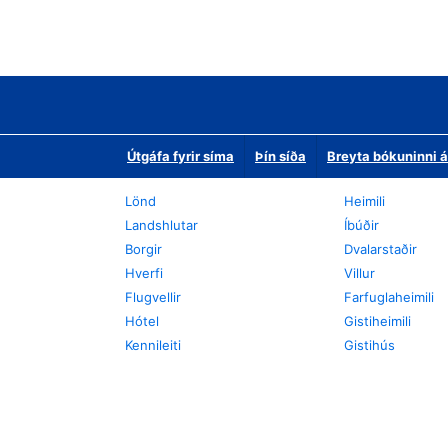
Útgáfa fyrir síma
Þín síða
Breyta bókuninni á
Lönd
Heimili
Landshlutar
Íbúðir
Borgir
Dvalarstaðir
Hverfi
Villur
Flugvellir
Farfuglaheimili
Hótel
Gistiheimili
Kennileiti
Gistihús