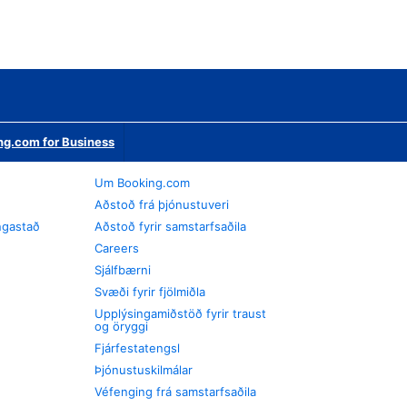
ng.com for Business
Um Booking.com
Aðstoð frá þjónustuveri
ngastað
Aðstoð fyrir samstarfsaðila
Careers
Sjálfbærni
Svæði fyrir fjölmiðla
Upplýsingamiðstöð fyrir traust
og öryggi
Fjárfestatengsl
Þjónustuskilmálar
Véfenging frá samstarfsaðila