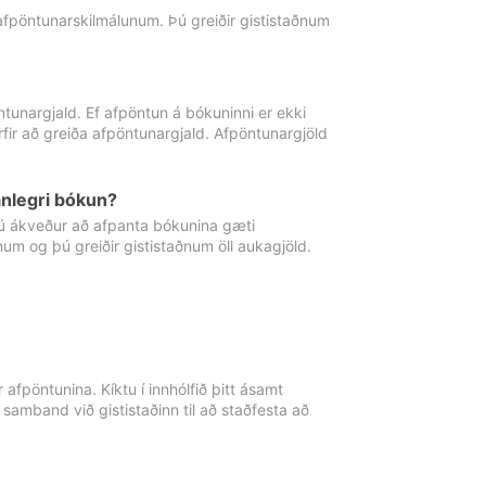
 afpöntunarskilmálunum. Þú greiðir gististaðnum
tunargjald. Ef afpöntun á bókuninni er ekki
fir að greiða afpöntunargjald. Afpöntunargjöld
nlegri bókun?
þú ákveður að afpanta bókunina gæti
ðnum og þú greiðir gististaðnum öll aukagjöld.
afpöntunina. Kíktu í innhólfið þitt ásamt
 samband við gististaðinn til að staðfesta að