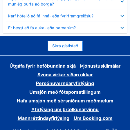
sýnt
mun ég þurfa að borga?
Minna
Þarf hótelið að fá inná- eða fyrirframgreiðslu?
sýnt
Minna
Er hægt að fá auka- eða barnarúm?
sýnt
Skrá gististað
Útgáfa fyrir hefðbundinn skjá
Þjónustuskilmálar
Svona virkar síðan okkar
Persónuverndaryfirlýsing
Umsjón með fótsporsstillingum
Hafa umsjón með sérsniðnum meðmælum
Yfirlýsing um þrælkunarvinnu
Mannréttindayfirlýsing
Um Booking.com