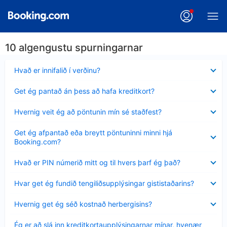
10 algengustu spurningarnar
Minna
Hvað er innifalið í verðinu?
sýnt
Minna
Get ég pantað án þess að hafa kreditkort?
sýnt
Minna
Hvernig veit ég að pöntunin mín sé staðfest?
sýnt
Minna
Get ég afpantað eða breytt pöntuninni minni hjá
sýnt
Booking.com?
Minna
Hvað er PIN númerið mitt og til hvers þarf ég það?
sýnt
Minna
Hvar get ég fundið tengiliðsupplýsingar gististaðarins?
sýnt
Minna
Hvernig get ég séð kostnað herbergisins?
sýnt
Minna
Ég er að slá inn kreditkortaupplýsingarnar mínar, hvenær