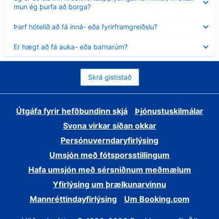
sýnt
mun ég þurfa að borga?
Minna
Þarf hótelið að fá inná- eða fyrirframgreiðslu?
sýnt
Minna
Er hægt að fá auka- eða barnarúm?
sýnt
Skrá gististað
Útgáfa fyrir hefðbundinn skjá
Þjónustuskilmálar
Svona virkar síðan okkar
Persónuverndaryfirlýsing
Umsjón með fótsporsstillingum
Hafa umsjón með sérsniðnum meðmælum
Yfirlýsing um þrælkunarvinnu
Mannréttindayfirlýsing
Um Booking.com