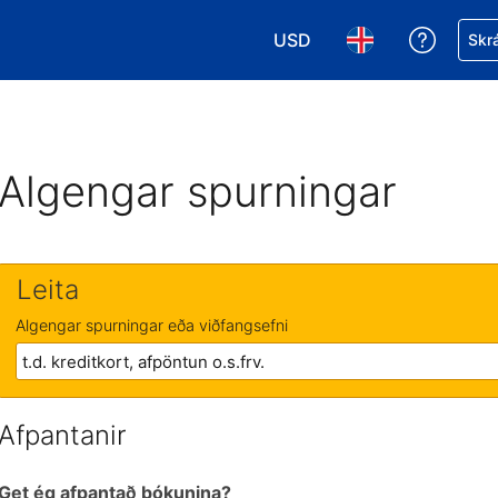
USD
Fá aðst
Skrá
Veldu gjaldmiðil. Í augnabl
Veldu þitt tungumá
Algengar spurningar
Leita
Algengar spurningar eða viðfangsefni
Afpantanir
Get ég afpantað bókunina?