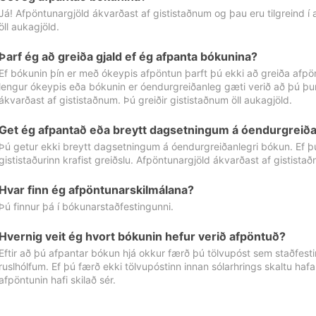
Já! Afpöntunargjöld ákvarðast af gististaðnum og þau eru tilgreind í
öll aukagjöld.
Þarf ég að greiða gjald ef ég afpanta bókunina?
Ef bókunin þín er með ókeypis afpöntun þarft þú ekki að greiða afpön
lengur ókeypis eða bókunin er óendurgreiðanleg gæti verið að þú þur
ákvarðast af gististaðnum. Þú greiðir gististaðnum öll aukagjöld.
Get ég afpantað eða breytt dagsetningum á óendurgreiða
Þú getur ekki breytt dagsetningum á óendurgreiðanlegri bókun. Ef 
gististaðurinn krafist greiðslu. Afpöntunargjöld ákvarðast af gistista
Hvar finn ég afpöntunarskilmálana?
Þú finnur þá í bókunarstaðfestingunni.
Hvernig veit ég hvort bókunin hefur verið afpöntuð?
Eftir að þú afpantar bókun hjá okkur færð þú tölvupóst sem staðfestir 
ruslhólfum. Ef þú færð ekki tölvupóstinn innan sólarhrings skaltu hafa
afpöntunin hafi skilað sér.