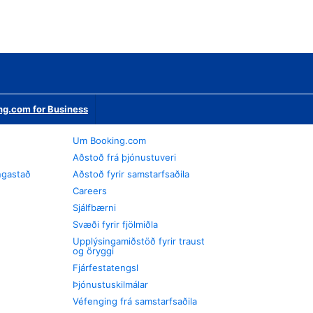
ng.com for Business
Um Booking.com
Aðstoð frá þjónustuveri
ngastað
Aðstoð fyrir samstarfsaðila
Careers
Sjálfbærni
Svæði fyrir fjölmiðla
Upplýsingamiðstöð fyrir traust
og öryggi
Fjárfestatengsl
Þjónustuskilmálar
Véfenging frá samstarfsaðila