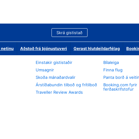
Skrá gististað
 netinu
Aðstoð frá þjónustuveri
Gerast hlutdeildarfélag
Booki
Einstakir gististaðir
Bílaleiga
Umsagnir
Finna flug
Skoða mánaðardvalir
Panta borð á veiti
Árstíðabundin tilboð og frítilboð
Booking.com fyrir
ferðaskrifstofur
Traveller Review Awards