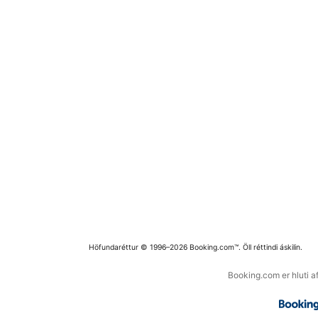
Höfundaréttur © 1996–2026 Booking.com™. Öll réttindi áskilin.
Booking.com er hluti a