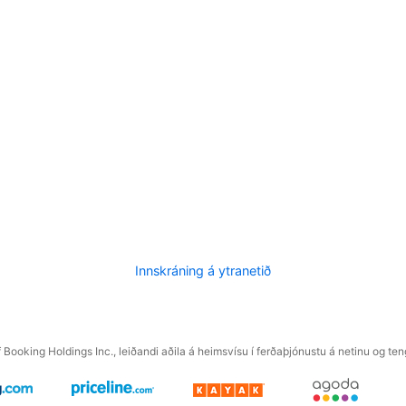
Innskráning á ytranetið
f Booking Holdings Inc., leiðandi aðila á heimsvísu í ferðaþjónustu á netinu og t