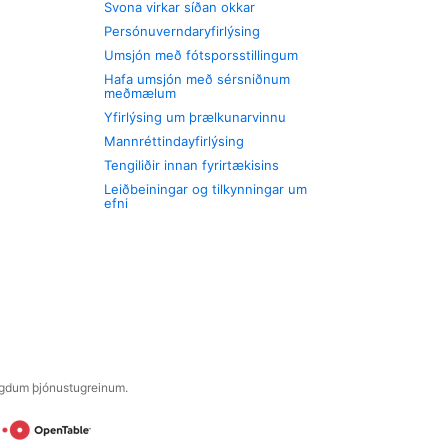
Svona virkar síðan okkar
Persónuverndaryfirlýsing
Umsjón með fótsporsstillingum
Hafa umsjón með sérsniðnum
meðmælum
Yfirlýsing um þrælkunarvinnu
Mannréttindayfirlýsing
Tengiliðir innan fyrirtækisins
Leiðbeiningar og tilkynningar um
efni
engdum þjónustugreinum.