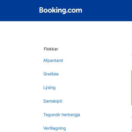
Flokkar
Afpantanir
Greiðsla
Lýsing
Samskipti
Tegundir herbergja
Verðlagning