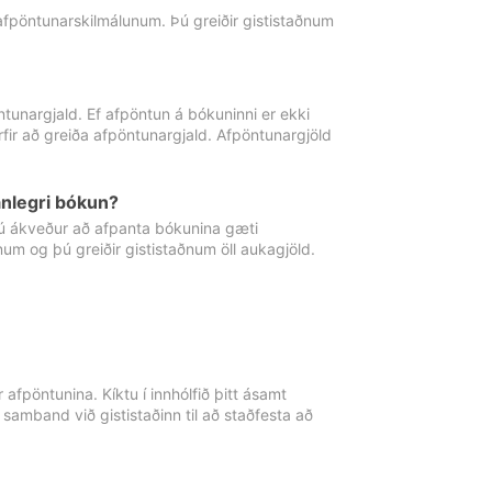
 afpöntunarskilmálunum. Þú greiðir gististaðnum
tunargjald. Ef afpöntun á bókuninni er ekki
fir að greiða afpöntunargjald. Afpöntunargjöld
nlegri bókun?
þú ákveður að afpanta bókunina gæti
ðnum og þú greiðir gististaðnum öll aukagjöld.
afpöntunina. Kíktu í innhólfið þitt ásamt
 samband við gististaðinn til að staðfesta að