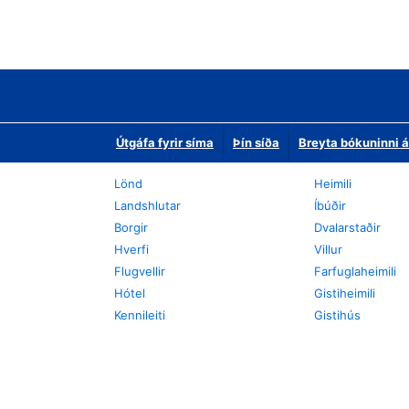
Útgáfa fyrir síma
Þín síða
Breyta bókuninni á
Lönd
Heimili
Landshlutar
Íbúðir
Borgir
Dvalarstaðir
Hverfi
Villur
Flugvellir
Farfuglaheimili
Hótel
Gistiheimili
Kennileiti
Gistihús