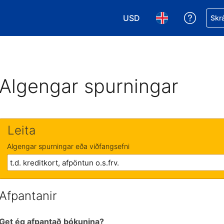
USD
Fá aðst
Skrá
Veldu gjaldmiðil. Í augnabl
Veldu þitt tungumá
Algengar spurningar
Leita
Algengar spurningar eða viðfangsefni
Afpantanir
Get ég afpantað bókunina?