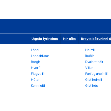
Útgáfa fyrir síma
Þín síða
Breyta bókuninni á
Lönd
Heimili
Landshlutar
Íbúðir
Borgir
Dvalarstaðir
Hverfi
Villur
Flugvellir
Farfuglaheimili
Hótel
Gistiheimili
Kennileiti
Gistihús