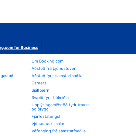
ng.com for Business
Um Booking.com
Aðstoð frá þjónustuveri
ngastað
Aðstoð fyrir samstarfsaðila
Careers
Sjálfbærni
Svæði fyrir fjölmiðla
Upplýsingamiðstöð fyrir traust
og öryggi
Fjárfestatengsl
Þjónustuskilmálar
Véfenging frá samstarfsaðila