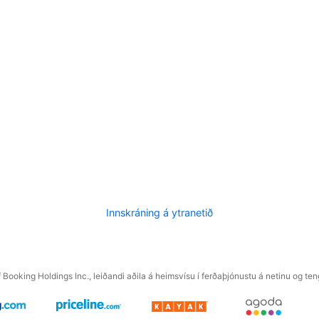
Innskráning á ytranetið
f Booking Holdings Inc., leiðandi aðila á heimsvísu í ferðaþjónustu á netinu og t