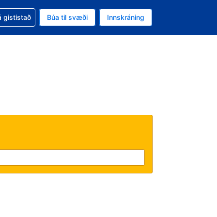
oð við bókunina
 gististað
Búa til svæði
Innskráning
ikinu er gjaldmiðillinn Bandaríkjadalur
l. Í augnablikinu er tungumál þitt Íslensku