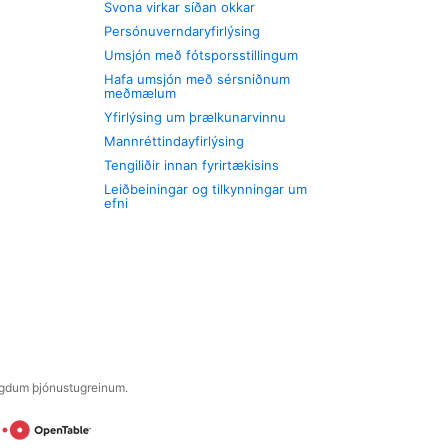
Svona virkar síðan okkar
Persónuverndaryfirlýsing
Umsjón með fótsporsstillingum
Hafa umsjón með sérsniðnum
meðmælum
Yfirlýsing um þrælkunarvinnu
Mannréttindayfirlýsing
Tengiliðir innan fyrirtækisins
Leiðbeiningar og tilkynningar um
efni
engdum þjónustugreinum.