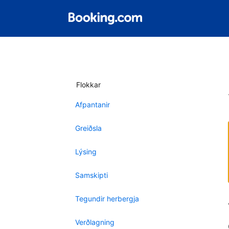
Flokkar
Afpantanir
Greiðsla
Lýsing
Samskipti
Tegundir herbergja
Verðlagning