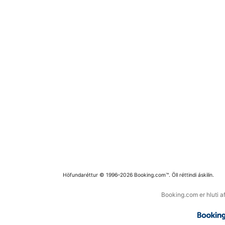
Höfundaréttur © 1996–2026 Booking.com™. Öll réttindi áskilin.
Booking.com er hluti a