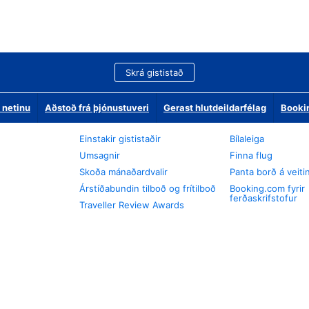
Skrá gististað
 netinu
Aðstoð frá þjónustuveri
Gerast hlutdeildarfélag
Booki
Einstakir gististaðir
Bílaleiga
Umsagnir
Finna flug
Skoða mánaðardvalir
Panta borð á veiti
Árstíðabundin tilboð og frítilboð
Booking.com fyrir
ferðaskrifstofur
Traveller Review Awards