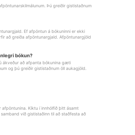
 afpöntunarskilmálunum. Þú greiðir gististaðnum
tunargjald. Ef afpöntun á bókuninni er ekki
fir að greiða afpöntunargjald. Afpöntunargjöld
nlegri bókun?
þú ákveður að afpanta bókunina gæti
ðnum og þú greiðir gististaðnum öll aukagjöld.
afpöntunina. Kíktu í innhólfið þitt ásamt
 samband við gististaðinn til að staðfesta að