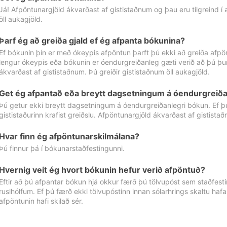
Já! Afpöntunargjöld ákvarðast af gististaðnum og þau eru tilgreind í
öll aukagjöld.
Þarf ég að greiða gjald ef ég afpanta bókunina?
Ef bókunin þín er með ókeypis afpöntun þarft þú ekki að greiða afpön
lengur ókeypis eða bókunin er óendurgreiðanleg gæti verið að þú þur
ákvarðast af gististaðnum. Þú greiðir gististaðnum öll aukagjöld.
Get ég afpantað eða breytt dagsetningum á óendurgreiða
Þú getur ekki breytt dagsetningum á óendurgreiðanlegri bókun. Ef 
gististaðurinn krafist greiðslu. Afpöntunargjöld ákvarðast af gistista
Hvar finn ég afpöntunarskilmálana?
Þú finnur þá í bókunarstaðfestingunni.
Hvernig veit ég hvort bókunin hefur verið afpöntuð?
Eftir að þú afpantar bókun hjá okkur færð þú tölvupóst sem staðfestir 
ruslhólfum. Ef þú færð ekki tölvupóstinn innan sólarhrings skaltu hafa
afpöntunin hafi skilað sér.