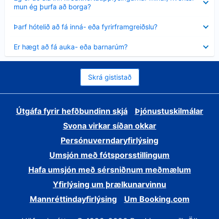
sýnt
mun ég þurfa að borga?
Minna
Þarf hótelið að fá inná- eða fyrirframgreiðslu?
sýnt
Minna
Er hægt að fá auka- eða barnarúm?
sýnt
Skrá gististað
Útgáfa fyrir hefðbundinn skjá
Þjónustuskilmálar
Svona virkar síðan okkar
Persónuverndaryfirlýsing
Umsjón með fótsporsstillingum
Hafa umsjón með sérsniðnum meðmælum
Yfirlýsing um þrælkunarvinnu
Mannréttindayfirlýsing
Um Booking.com