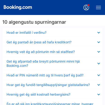
10 algengustu spurningarnar
Minna
Hvað er innifalið í verðinu?
sýnt
Minna
Get ég pantað án þess að hafa kreditkort?
sýnt
Minna
Hvernig veit ég að pöntunin mín sé staðfest?
sýnt
Minna
Get ég afpantað eða breytt pöntuninni minni hjá
sýnt
Booking.com?
Minna
Hvað er PIN númerið mitt og til hvers þarf ég það?
sýnt
Minna
Hvar get ég fundið tengiliðsupplýsingar gististaðarins?
sýnt
Minna
Hvernig get ég séð kostnað herbergisins?
sýnt
Minna
Ég er að slá inn kreditkortaupplýsingarnar mínar, hvenær