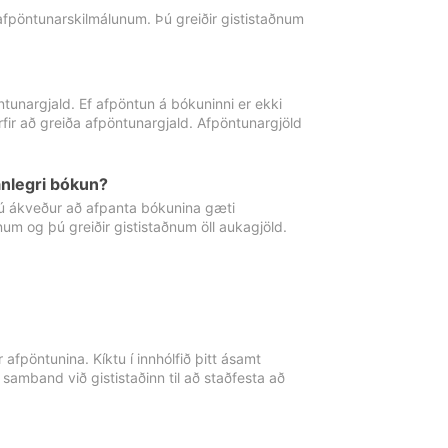
 afpöntunarskilmálunum. Þú greiðir gististaðnum
tunargjald. Ef afpöntun á bókuninni er ekki
fir að greiða afpöntunargjald. Afpöntunargjöld
nlegri bókun?
þú ákveður að afpanta bókunina gæti
ðnum og þú greiðir gististaðnum öll aukagjöld.
afpöntunina. Kíktu í innhólfið þitt ásamt
 samband við gististaðinn til að staðfesta að