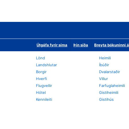
Útgáfa fyrir síma
Þín síða
Breyta bókuninni á
Lönd
Heimili
Landshlutar
Íbúðir
Borgir
Dvalarstaðir
Hverfi
Villur
Flugvellir
Farfuglaheimili
Hótel
Gistiheimili
Kennileiti
Gistihús