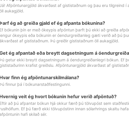
Já! Afpöntunargjöld ákvarðast af gististaðnum og þau eru tilgreind í
öll aukagjöld.
Þarf ég að greiða gjald ef ég afpanta bókunina?
Ef bókunin þín er með ókeypis afpöntun þarft þú ekki að greiða afpön
lengur ókeypis eða bókunin er óendurgreiðanleg gæti verið að þú þur
ákvarðast af gististaðnum. Þú greiðir gististaðnum öll aukagjöld.
Get ég afpantað eða breytt dagsetningum á óendurgreiða
Þú getur ekki breytt dagsetningum á óendurgreiðanlegri bókun. Ef 
gististaðurinn krafist greiðslu. Afpöntunargjöld ákvarðast af gistista
Hvar finn ég afpöntunarskilmálana?
Þú finnur þá í bókunarstaðfestingunni.
Hvernig veit ég hvort bókunin hefur verið afpöntuð?
Eftir að þú afpantar bókun hjá okkur færð þú tölvupóst sem staðfestir 
ruslhólfum. Ef þú færð ekki tölvupóstinn innan sólarhrings skaltu hafa
afpöntunin hafi skilað sér.