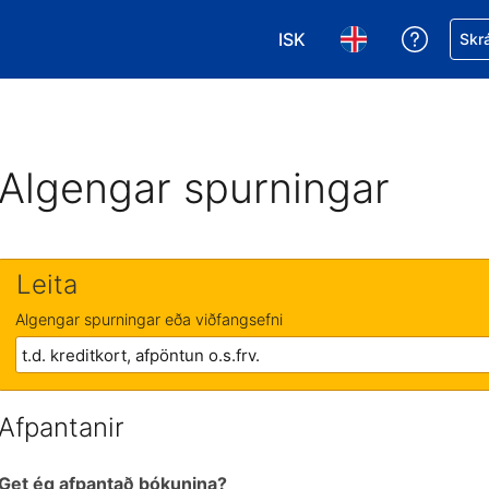
ISK
Fá aðst
Skrá
Veldu gjaldmiðil. Í augnab
Veldu þitt tungumá
Algengar spurningar
Leita
Algengar spurningar eða viðfangsefni
Afpantanir
Get ég afpantað bókunina?