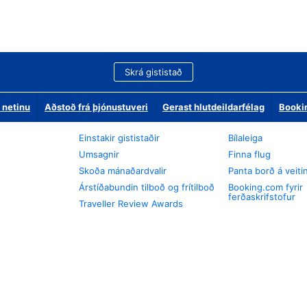
Skrá gististað
 netinu
Aðstoð frá þjónustuveri
Gerast hlutdeildarfélag
Booki
Einstakir gististaðir
Bílaleiga
Umsagnir
Finna flug
Skoða mánaðardvalir
Panta borð á veiti
Árstíðabundin tilboð og frítilboð
Booking.com fyrir
ferðaskrifstofur
Traveller Review Awards