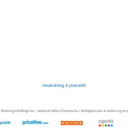
Innskráning á ytranetið
f Booking Holdings Inc., leiðandi aðila á heimsvísu í ferðaþjónustu á netinu og t