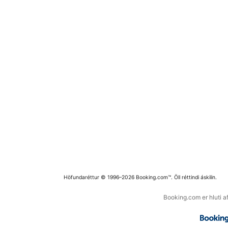
Höfundaréttur © 1996–2026 Booking.com™. Öll réttindi áskilin.
Booking.com er hluti a