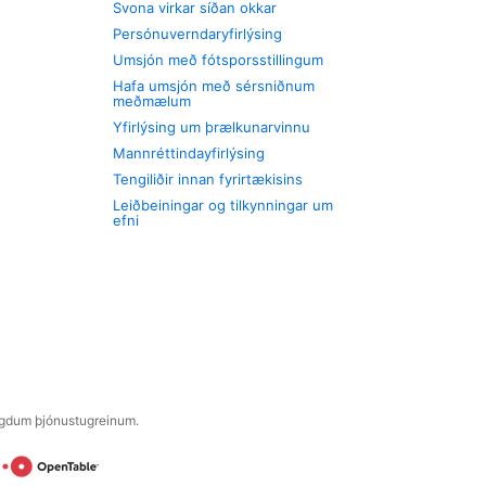
Svona virkar síðan okkar
Persónuverndaryfirlýsing
Umsjón með fótsporsstillingum
Hafa umsjón með sérsniðnum
meðmælum
Yfirlýsing um þrælkunarvinnu
Mannréttindayfirlýsing
Tengiliðir innan fyrirtækisins
Leiðbeiningar og tilkynningar um
efni
engdum þjónustugreinum.