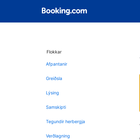
Flokkar
Afpantanir
Greiðsla
Lýsing
Samskipti
Tegundir herbergja
Verðlagning