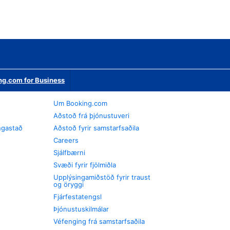
ng.com for Business
Um Booking.com
Aðstoð frá þjónustuveri
ngastað
Aðstoð fyrir samstarfsaðila
Careers
Sjálfbærni
Svæði fyrir fjölmiðla
Upplýsingamiðstöð fyrir traust
og öryggi
Fjárfestatengsl
Þjónustuskilmálar
Véfenging frá samstarfsaðila