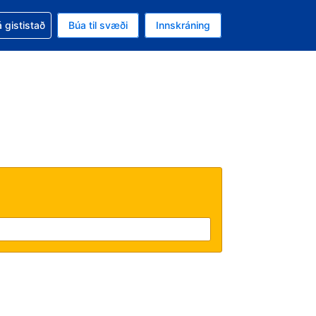
oð við bókunina
 gististað
Búa til svæði
Innskráning
likinu er gjaldmiðillinn Íslensk króna
l. Í augnablikinu er tungumál þitt Íslensku