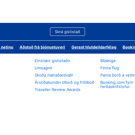
Skrá gististað
 netinu
Aðstoð frá þjónustuveri
Gerast hlutdeildarfélag
Booki
Einstakir gististaðir
Bílaleiga
Umsagnir
Finna flug
Skoða mánaðardvalir
Panta borð á veiti
Árstíðabundin tilboð og frítilboð
Booking.com fyrir
ferðaskrifstofur
Traveller Review Awards