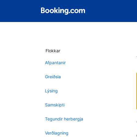
Flokkar
Afpantanir
Greiðsla
Lýsing
Samskipti
Tegundir herbergja
Verðlagning