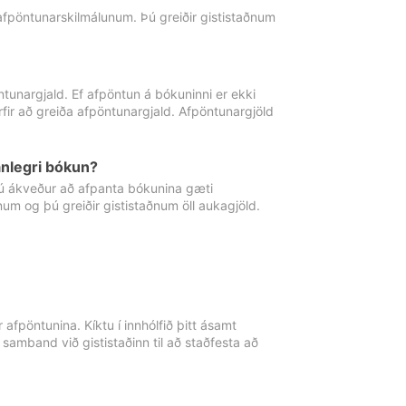
 afpöntunarskilmálunum. Þú greiðir gististaðnum
tunargjald. Ef afpöntun á bókuninni er ekki
fir að greiða afpöntunargjald. Afpöntunargjöld
nlegri bókun?
þú ákveður að afpanta bókunina gæti
ðnum og þú greiðir gististaðnum öll aukagjöld.
afpöntunina. Kíktu í innhólfið þitt ásamt
 samband við gististaðinn til að staðfesta að