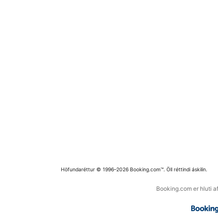
Höfundaréttur © 1996–2026 Booking.com™. Öll réttindi áskilin.
Booking.com er hluti a