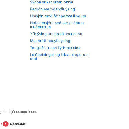
Svona virkar síðan okkar
Persónuverndaryfirlýsing
Umsjón með fótsporsstillingum
Hafa umsjón með sérsniðnum
meðmælum
Yfirlýsing um þrælkunarvinnu
Mannréttindayfirlýsing
Tengiliðir innan fyrirtækisins
Leiðbeiningar og tilkynningar um
efni
engdum þjónustugreinum.