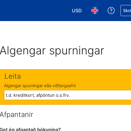
USD
Fá aðst
Skrá
Veldu gjaldmiðil. Í augnabl
Veldu þitt tungumá
Algengar spurningar
Leita
Algengar spurningar eða viðfangsefni
Afpantanir
Get ég afpantað bókunina?