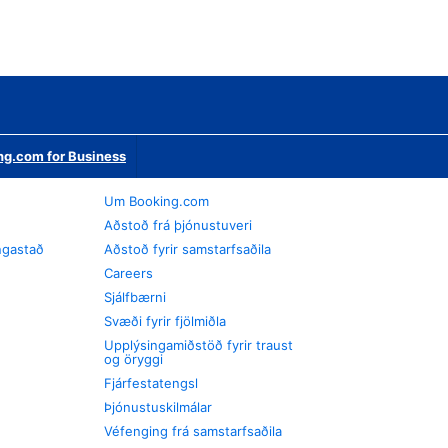
ng.com for Business
Um Booking.com
Aðstoð frá þjónustuveri
ngastað
Aðstoð fyrir samstarfsaðila
Careers
Sjálfbærni
Svæði fyrir fjölmiðla
Upplýsingamiðstöð fyrir traust
og öryggi
Fjárfestatengsl
Þjónustuskilmálar
Véfenging frá samstarfsaðila