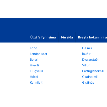
Útgáfa fyrir síma
Þín síða
Breyta bókuninni á
Lönd
Heimili
Landshlutar
Íbúðir
Borgir
Dvalarstaðir
Hverfi
Villur
Flugvellir
Farfuglaheimili
Hótel
Gistiheimili
Kennileiti
Gistihús