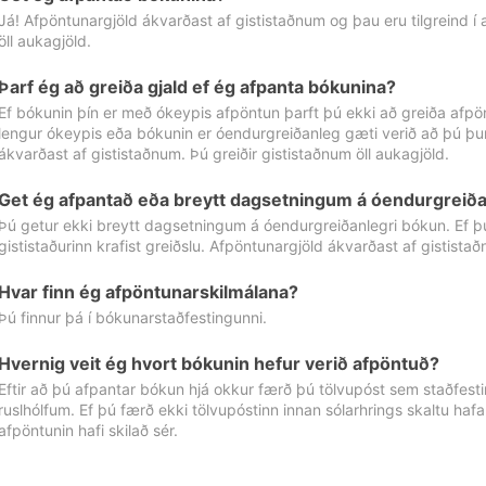
Já! Afpöntunargjöld ákvarðast af gististaðnum og þau eru tilgreind í
öll aukagjöld.
Þarf ég að greiða gjald ef ég afpanta bókunina?
Ef bókunin þín er með ókeypis afpöntun þarft þú ekki að greiða afpön
lengur ókeypis eða bókunin er óendurgreiðanleg gæti verið að þú þur
ákvarðast af gististaðnum. Þú greiðir gististaðnum öll aukagjöld.
Get ég afpantað eða breytt dagsetningum á óendurgreiða
Þú getur ekki breytt dagsetningum á óendurgreiðanlegri bókun. Ef 
gististaðurinn krafist greiðslu. Afpöntunargjöld ákvarðast af gistista
Hvar finn ég afpöntunarskilmálana?
Þú finnur þá í bókunarstaðfestingunni.
Hvernig veit ég hvort bókunin hefur verið afpöntuð?
Eftir að þú afpantar bókun hjá okkur færð þú tölvupóst sem staðfestir 
ruslhólfum. Ef þú færð ekki tölvupóstinn innan sólarhrings skaltu hafa
afpöntunin hafi skilað sér.