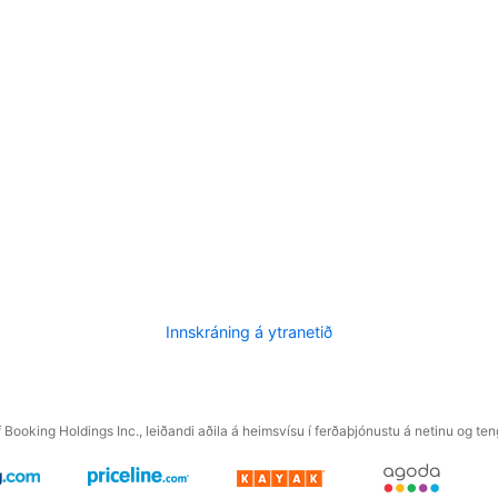
Innskráning á ytranetið
f Booking Holdings Inc., leiðandi aðila á heimsvísu í ferðaþjónustu á netinu og t