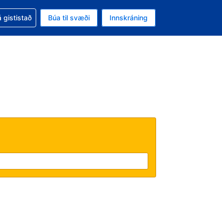
oð við bókunina
 gististað
Búa til svæði
Innskráning
ikinu er gjaldmiðillinn Bandaríkjadalur
l. Í augnablikinu er tungumál þitt Íslensku