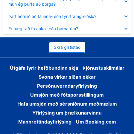
sýnt
mun ég þurfa að borga?
Minna
Þarf hótelið að fá inná- eða fyrirframgreiðslu?
sýnt
Minna
Er hægt að fá auka- eða barnarúm?
sýnt
Skrá gististað
Útgáfa fyrir hefðbundinn skjá
Þjónustuskilmálar
Svona virkar síðan okkar
Persónuverndaryfirlýsing
Umsjón með fótsporsstillingum
Hafa umsjón með sérsniðnum meðmælum
Yfirlýsing um þrælkunarvinnu
Mannréttindayfirlýsing
Um Booking.com