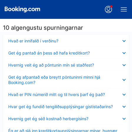
10 algengustu spurningarnar
Minna
Hvað er innifalið í verðinu?
sýnt
Minna
Get ég pantað án þess að hafa kreditkort?
sýnt
Minna
Hvernig veit ég að pöntunin mín sé staðfest?
sýnt
Minna
Get ég afpantað eða breytt pöntuninni minni hjá
sýnt
Booking.com?
Minna
Hvað er PIN númerið mitt og til hvers þarf ég það?
sýnt
Minna
Hvar get ég fundið tengiliðsupplýsingar gististaðarins?
sýnt
Minna
Hvernig get ég séð kostnað herbergisins?
sýnt
Minna
Ég er að slá inn kreditkortaupplýsingarnar mínar, hvenær