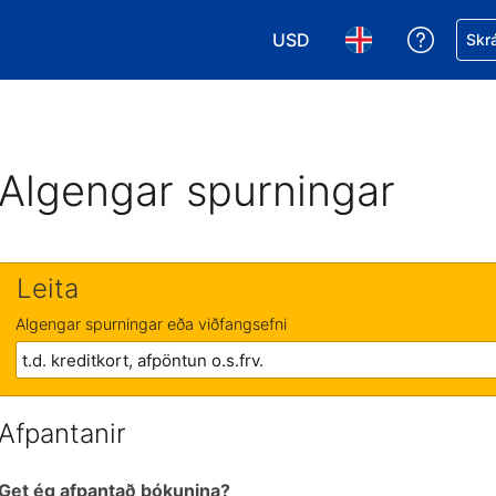
USD
Fá aðst
Skrá
Veldu gjaldmiðil. Í augnabl
Veldu þitt tungumá
Algengar spurningar
Leita
Algengar spurningar eða viðfangsefni
Afpantanir
Get ég afpantað bókunina?