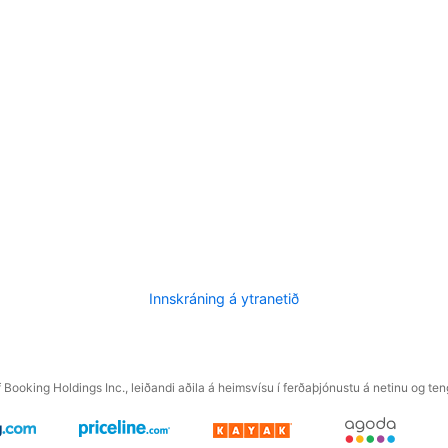
Innskráning á ytranetið
f Booking Holdings Inc., leiðandi aðila á heimsvísu í ferðaþjónustu á netinu og t