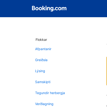
Flokkar
Afpantanir
Greiðsla
Lýsing
Samskipti
Tegundir herbergja
Verðlagning