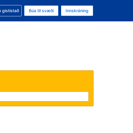
oð við bókunina
 gististað
Búa til svæði
Innskráning
ikinu er gjaldmiðillinn Bandaríkjadalur
l. Í augnablikinu er tungumál þitt Íslensku