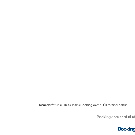
Höfundaréttur © 1996–2026 Booking.com™. Öll réttindi áskilin.
Booking.com er hluti a