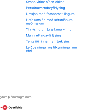
Svona virkar síðan okkar
Persónuverndaryfirlýsing
Umsjón með fótsporsstillingum
Hafa umsjón með sérsniðnum
meðmælum
Yfirlýsing um þrælkunarvinnu
Mannréttindayfirlýsing
Tengiliðir innan fyrirtækisins
Leiðbeiningar og tilkynningar um
efni
engdum þjónustugreinum.