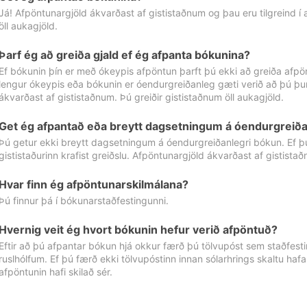
Já! Afpöntunargjöld ákvarðast af gististaðnum og þau eru tilgreind í
öll aukagjöld.
Þarf ég að greiða gjald ef ég afpanta bókunina?
Ef bókunin þín er með ókeypis afpöntun þarft þú ekki að greiða afpön
lengur ókeypis eða bókunin er óendurgreiðanleg gæti verið að þú þur
ákvarðast af gististaðnum. Þú greiðir gististaðnum öll aukagjöld.
Get ég afpantað eða breytt dagsetningum á óendurgreiða
Þú getur ekki breytt dagsetningum á óendurgreiðanlegri bókun. Ef 
gististaðurinn krafist greiðslu. Afpöntunargjöld ákvarðast af gistista
Hvar finn ég afpöntunarskilmálana?
Þú finnur þá í bókunarstaðfestingunni.
Hvernig veit ég hvort bókunin hefur verið afpöntuð?
Eftir að þú afpantar bókun hjá okkur færð þú tölvupóst sem staðfestir 
ruslhólfum. Ef þú færð ekki tölvupóstinn innan sólarhrings skaltu hafa
afpöntunin hafi skilað sér.