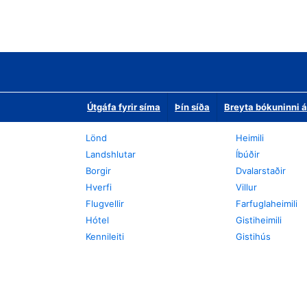
Útgáfa fyrir síma
Þín síða
Breyta bókuninni á
Lönd
Heimili
Landshlutar
Íbúðir
Borgir
Dvalarstaðir
Hverfi
Villur
Flugvellir
Farfuglaheimili
Hótel
Gistiheimili
Kennileiti
Gistihús