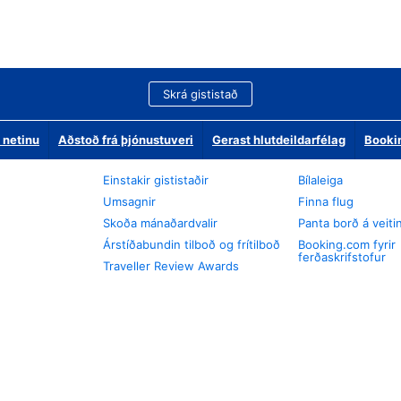
Skrá gististað
 netinu
Aðstoð frá þjónustuveri
Gerast hlutdeildarfélag
Booki
Einstakir gististaðir
Bílaleiga
Umsagnir
Finna flug
Skoða mánaðardvalir
Panta borð á veiti
Árstíðabundin tilboð og frítilboð
Booking.com fyrir
ferðaskrifstofur
Traveller Review Awards