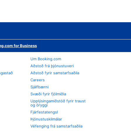
ng.com for Business
Um Booking.com
Aðstoð frá þjónustuveri
ngastað
Aðstoð fyrir samstarfsaðila
Careers
Sjálfbærni
Svæði fyrir fjölmiðla
Upplýsingamiðstöð fyrir traust
og öryggi
Fjárfestatengsl
Þjónustuskilmálar
Véfenging frá samstarfsaðila