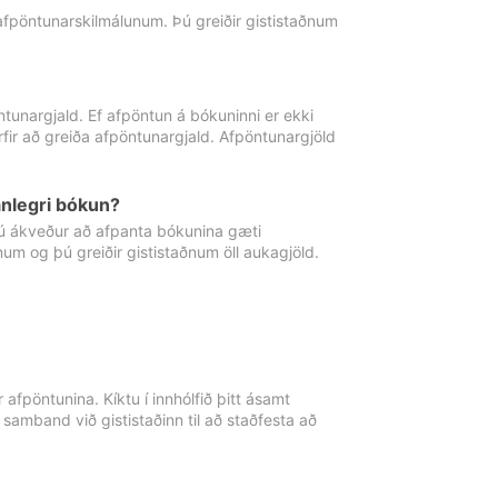
 afpöntunarskilmálunum. Þú greiðir gististaðnum
tunargjald. Ef afpöntun á bókuninni er ekki
fir að greiða afpöntunargjald. Afpöntunargjöld
nlegri bókun?
þú ákveður að afpanta bókunina gæti
ðnum og þú greiðir gististaðnum öll aukagjöld.
afpöntunina. Kíktu í innhólfið þitt ásamt
 samband við gististaðinn til að staðfesta að