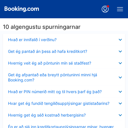
10 algengustu spurningarnar
Minna
Hvað er innifalið í verðinu?
sýnt
Minna
Get ég pantað án þess að hafa kreditkort?
sýnt
Minna
Hvernig veit ég að pöntunin mín sé staðfest?
sýnt
Minna
Get ég afpantað eða breytt pöntuninni minni hjá
sýnt
Booking.com?
Minna
Hvað er PIN númerið mitt og til hvers þarf ég það?
sýnt
Minna
Hvar get ég fundið tengiliðsupplýsingar gististaðarins?
sýnt
Minna
Hvernig get ég séð kostnað herbergisins?
sýnt
Minna
Ég er að slá inn kreditkortaupplýsingarnar mínar, hvenær