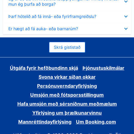
sýnt
mun ég þurfa að borga?
Minna
Þarf hótelið að fá inná- eða fyrirframgreiðslu?
sýnt
Minna
Er hægt að fá auka- eða barnarúm?
sýnt
Skrá gististað
Útgáfa fyrir hefðbundinn skjá
Þjónustuskilmálar
Svona virkar síðan okkar
Persónuverndaryfirlýsing
Umsjón með fótsporsstillingum
Hafa umsjón með sérsniðnum meðmælum
Yfirlýsing um þrælkunarvinnu
Mannréttindayfirlýsing
Um Booking.com