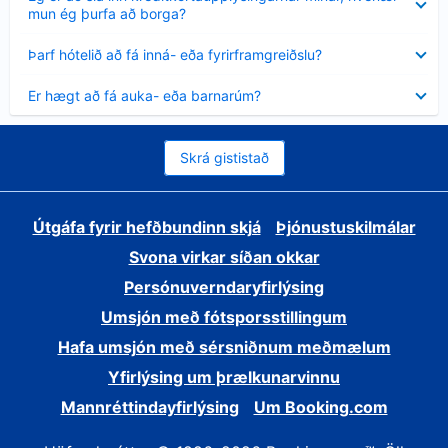
sýnt
mun ég þurfa að borga?
Minna
Þarf hótelið að fá inná- eða fyrirframgreiðslu?
sýnt
Minna
Er hægt að fá auka- eða barnarúm?
sýnt
Skrá gististað
Útgáfa fyrir hefðbundinn skjá
Þjónustuskilmálar
Svona virkar síðan okkar
Persónuverndaryfirlýsing
Umsjón með fótsporsstillingum
Hafa umsjón með sérsniðnum meðmælum
Yfirlýsing um þrælkunarvinnu
Mannréttindayfirlýsing
Um Booking.com