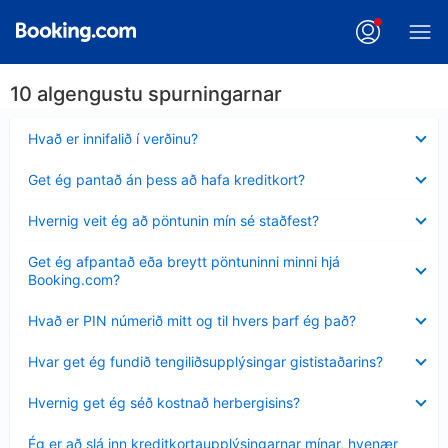
10 algengustu spurningarnar
Minna
Hvað er innifalið í verðinu?
sýnt
Minna
Get ég pantað án þess að hafa kreditkort?
sýnt
Minna
Hvernig veit ég að pöntunin mín sé staðfest?
sýnt
Minna
Get ég afpantað eða breytt pöntuninni minni hjá
sýnt
Booking.com?
Minna
Hvað er PIN númerið mitt og til hvers þarf ég það?
sýnt
Minna
Hvar get ég fundið tengiliðsupplýsingar gististaðarins?
sýnt
Minna
Hvernig get ég séð kostnað herbergisins?
sýnt
Minna
Ég er að slá inn kreditkortaupplýsingarnar mínar, hvenær