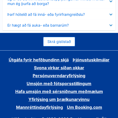
sýnt
mun ég þurfa að borga?
Minna
Þarf hótelið að fá inná- eða fyrirframgreiðslu?
sýnt
Minna
Er hægt að fá auka- eða barnarúm?
sýnt
Skrá gististað
Útgáfa fyrir hefðbundinn skjá
Þjónustuskilmálar
Svona virkar síðan okkar
Persónuverndaryfirlýsing
Umsjón með fótsporsstillingum
Hafa umsjón með sérsniðnum meðmælum
Yfirlýsing um þrælkunarvinnu
Mannréttindayfirlýsing
Um Booking.com