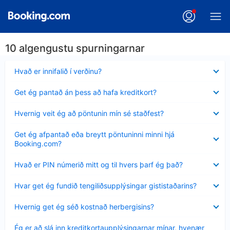
10 algengustu spurningarnar
Minna
Hvað er innifalið í verðinu?
sýnt
Minna
Get ég pantað án þess að hafa kreditkort?
sýnt
Minna
Hvernig veit ég að pöntunin mín sé staðfest?
sýnt
Minna
Get ég afpantað eða breytt pöntuninni minni hjá
sýnt
Booking.com?
Minna
Hvað er PIN númerið mitt og til hvers þarf ég það?
sýnt
Minna
Hvar get ég fundið tengiliðsupplýsingar gististaðarins?
sýnt
Minna
Hvernig get ég séð kostnað herbergisins?
sýnt
Minna
Ég er að slá inn kreditkortaupplýsingarnar mínar, hvenær