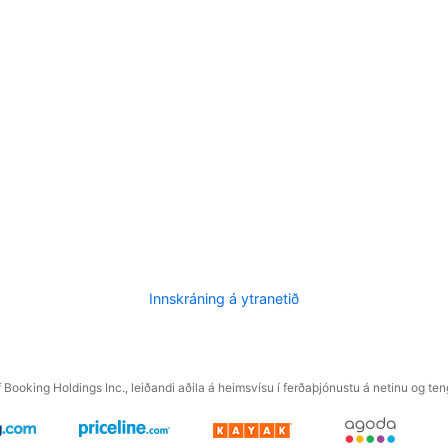
Innskráning á ytranetið
f Booking Holdings Inc., leiðandi aðila á heimsvísu í ferðaþjónustu á netinu og t