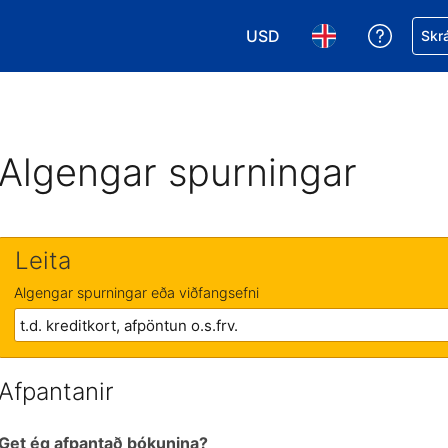
USD
Fá aðst
Skrá
Veldu gjaldmiðil. Í augnabl
Veldu þitt tungumá
Algengar spurningar
Leita
Algengar spurningar eða viðfangsefni
Afpantanir
Get ég afpantað bókunina?