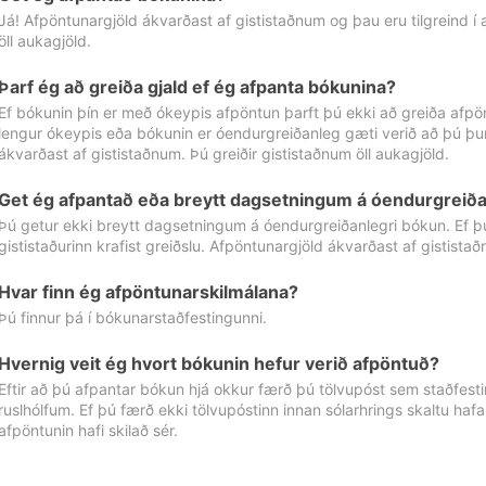
Já! Afpöntunargjöld ákvarðast af gististaðnum og þau eru tilgreind í
öll aukagjöld.
Þarf ég að greiða gjald ef ég afpanta bókunina?
Ef bókunin þín er með ókeypis afpöntun þarft þú ekki að greiða afpön
lengur ókeypis eða bókunin er óendurgreiðanleg gæti verið að þú þur
ákvarðast af gististaðnum. Þú greiðir gististaðnum öll aukagjöld.
Get ég afpantað eða breytt dagsetningum á óendurgreiða
Þú getur ekki breytt dagsetningum á óendurgreiðanlegri bókun. Ef 
gististaðurinn krafist greiðslu. Afpöntunargjöld ákvarðast af gistista
Hvar finn ég afpöntunarskilmálana?
Þú finnur þá í bókunarstaðfestingunni.
Hvernig veit ég hvort bókunin hefur verið afpöntuð?
Eftir að þú afpantar bókun hjá okkur færð þú tölvupóst sem staðfestir 
ruslhólfum. Ef þú færð ekki tölvupóstinn innan sólarhrings skaltu hafa
afpöntunin hafi skilað sér.