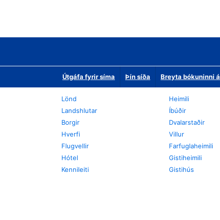
Útgáfa fyrir síma
Þín síða
Breyta bókuninni á
Lönd
Heimili
Landshlutar
Íbúðir
Borgir
Dvalarstaðir
Hverfi
Villur
Flugvellir
Farfuglaheimili
Hótel
Gistiheimili
Kennileiti
Gistihús