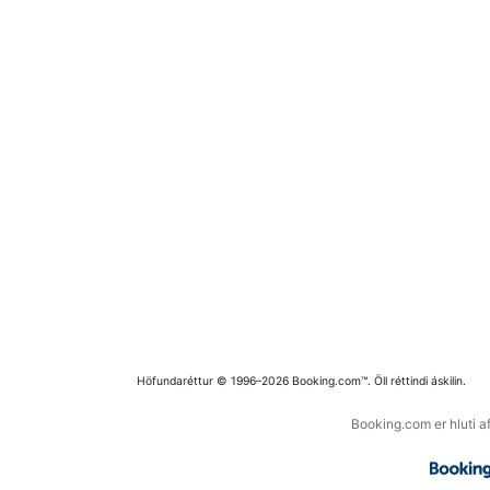
Höfundaréttur © 1996–2026 Booking.com™. Öll réttindi áskilin.
Booking.com er hluti a