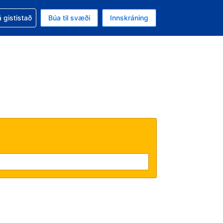
oð við bókunina
 gististað
Búa til svæði
Innskráning
ikinu er gjaldmiðillinn Bandaríkjadalur
l. Í augnablikinu er tungumál þitt Íslensku