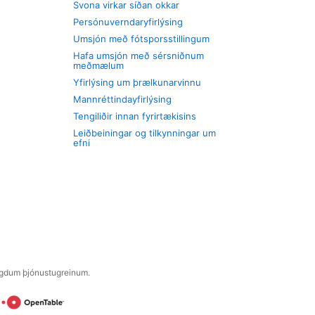
Svona virkar síðan okkar
Persónuverndaryfirlýsing
Umsjón með fótsporsstillingum
Hafa umsjón með sérsniðnum
meðmælum
Yfirlýsing um þrælkunarvinnu
Mannréttindayfirlýsing
Tengiliðir innan fyrirtækisins
Leiðbeiningar og tilkynningar um
efni
engdum þjónustugreinum.