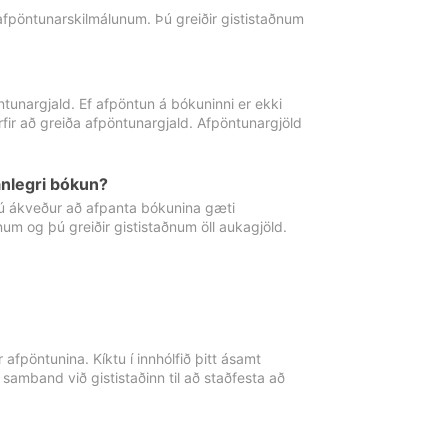
 afpöntunarskilmálunum. Þú greiðir gististaðnum
tunargjald. Ef afpöntun á bókuninni er ekki
fir að greiða afpöntunargjald. Afpöntunargjöld
nlegri bókun?
þú ákveður að afpanta bókunina gæti
ðnum og þú greiðir gististaðnum öll aukagjöld.
afpöntunina. Kíktu í innhólfið þitt ásamt
 samband við gististaðinn til að staðfesta að