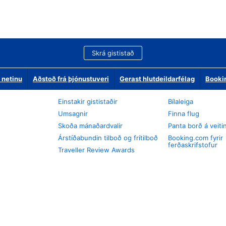
Skrá gististað
 netinu
Aðstoð frá þjónustuveri
Gerast hlutdeildarfélag
Booki
Einstakir gististaðir
Bílaleiga
Umsagnir
Finna flug
Skoða mánaðardvalir
Panta borð á veiti
Árstíðabundin tilboð og frítilboð
Booking.com fyrir
ferðaskrifstofur
Traveller Review Awards