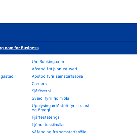
ng.com for Business
Um Booking.com
Aðstoð frá þjónustuveri
ngastað
Aðstoð fyrir samstarfsaðila
Careers
Sjálfbærni
Svæði fyrir fjölmiðla
Upplýsingamiðstöð fyrir traust
og öryggi
Fjárfestatengsl
Þjónustuskilmálar
Véfenging frá samstarfsaðila