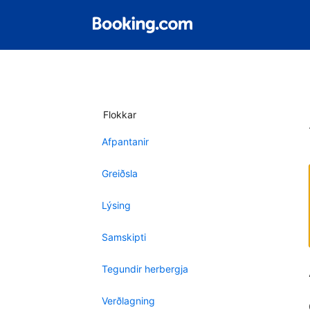
Flokkar
Afpantanir
Greiðsla
Lýsing
Samskipti
Tegundir herbergja
Verðlagning