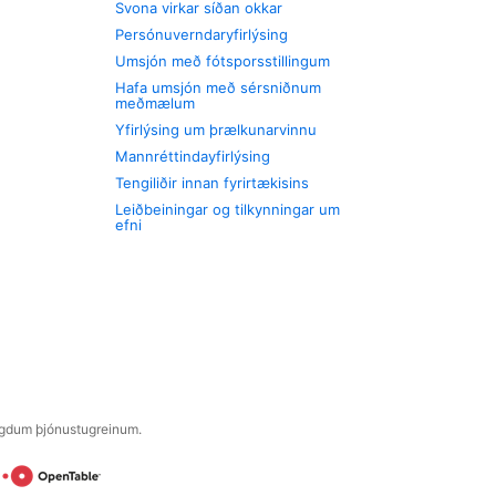
Svona virkar síðan okkar
Persónuverndaryfirlýsing
Umsjón með fótsporsstillingum
Hafa umsjón með sérsniðnum
meðmælum
Yfirlýsing um þrælkunarvinnu
Mannréttindayfirlýsing
Tengiliðir innan fyrirtækisins
Leiðbeiningar og tilkynningar um
efni
engdum þjónustugreinum.