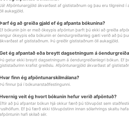
Já! Afpöntunargjöld ákvarðast af gististaðnum og þau eru tilgreind í
öll aukagjöld.
Þarf ég að greiða gjald ef ég afpanta bókunina?
Ef bókunin þín er með ókeypis afpöntun þarft þú ekki að greiða afpön
lengur ókeypis eða bókunin er óendurgreiðanleg gæti verið að þú þur
ákvarðast af gististaðnum. Þú greiðir gististaðnum öll aukagjöld.
Get ég afpantað eða breytt dagsetningum á óendurgreiða
Þú getur ekki breytt dagsetningum á óendurgreiðanlegri bókun. Ef 
gististaðurinn krafist greiðslu. Afpöntunargjöld ákvarðast af gistista
Hvar finn ég afpöntunarskilmálana?
Þú finnur þá í bókunarstaðfestingunni.
Hvernig veit ég hvort bókunin hefur verið afpöntuð?
Eftir að þú afpantar bókun hjá okkur færð þú tölvupóst sem staðfestir 
ruslhólfum. Ef þú færð ekki tölvupóstinn innan sólarhrings skaltu hafa
afpöntunin hafi skilað sér.