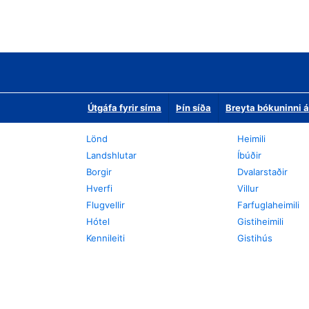
Útgáfa fyrir síma
Þín síða
Breyta bókuninni á
Lönd
Heimili
Landshlutar
Íbúðir
Borgir
Dvalarstaðir
Hverfi
Villur
Flugvellir
Farfuglaheimili
Hótel
Gistiheimili
Kennileiti
Gistihús