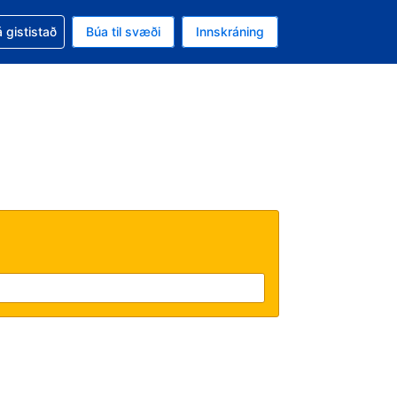
oð við bókunina
 gististað
Búa til svæði
Innskráning
ikinu er gjaldmiðillinn Bandaríkjadalur
l. Í augnablikinu er tungumál þitt Íslensku