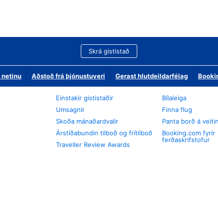
Skrá gististað
 netinu
Aðstoð frá þjónustuveri
Gerast hlutdeildarfélag
Booki
Einstakir gististaðir
Bílaleiga
Umsagnir
Finna flug
Skoða mánaðardvalir
Panta borð á veiti
Árstíðabundin tilboð og frítilboð
Booking.com fyrir
ferðaskrifstofur
Traveller Review Awards