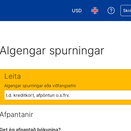
USD
Fá aðst
Skrá
Veldu gjaldmiðil. Í augnabl
Veldu þitt tungumá
Algengar spurningar
Leita
Algengar spurningar eða viðfangsefni
Afpantanir
Get ég afpantað bókunina?