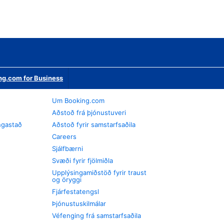
ng.com for Business
Um Booking.com
Aðstoð frá þjónustuveri
ngastað
Aðstoð fyrir samstarfsaðila
Careers
Sjálfbærni
Svæði fyrir fjölmiðla
Upplýsingamiðstöð fyrir traust
og öryggi
Fjárfestatengsl
Þjónustuskilmálar
Véfenging frá samstarfsaðila