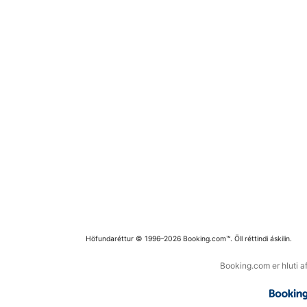
Höfundaréttur © 1996–2026 Booking.com™. Öll réttindi áskilin.
Booking.com er hluti a