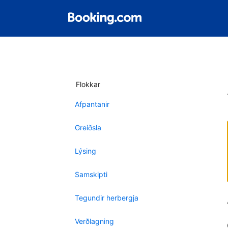
Flokkar
Afpantanir
Greiðsla
Lýsing
Samskipti
Tegundir herbergja
Verðlagning