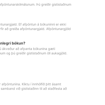
 afpöntunarskilmálunum. Þú greiðir gististaðnum
tunargjald. Ef afpöntun á bókuninni er ekki
fir að greiða afpöntunargjald. Afpöntunargjöld
nlegri bókun?
þú ákveður að afpanta bókunina gæti
ðnum og þú greiðir gististaðnum öll aukagjöld.
afpöntunina. Kíktu í innhólfið þitt ásamt
 samband við gististaðinn til að staðfesta að