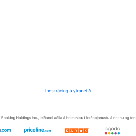
Innskráning á ytranetið
f Booking Holdings Inc., leiðandi aðila á heimsvísu í ferðaþjónustu á netinu og t