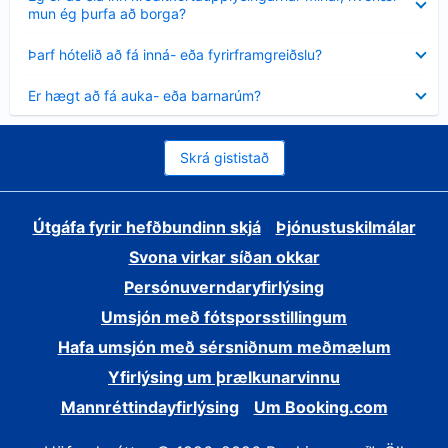
sýnt
mun ég þurfa að borga?
Minna
Þarf hótelið að fá inná- eða fyrirframgreiðslu?
sýnt
Minna
Er hægt að fá auka- eða barnarúm?
sýnt
Skrá gististað
Útgáfa fyrir hefðbundinn skjá
Þjónustuskilmálar
Svona virkar síðan okkar
Persónuverndaryfirlýsing
Umsjón með fótsporsstillingum
Hafa umsjón með sérsniðnum meðmælum
Yfirlýsing um þrælkunarvinnu
Mannréttindayfirlýsing
Um Booking.com