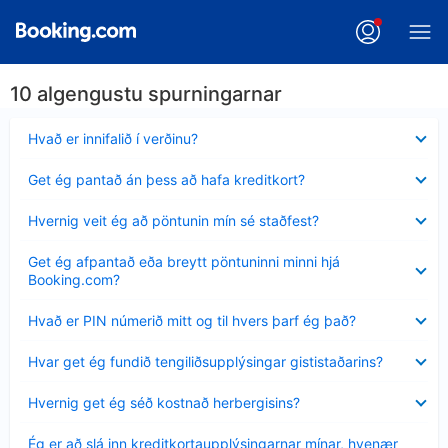
10 algengustu spurningarnar
Minna
Hvað er innifalið í verðinu?
sýnt
Minna
Get ég pantað án þess að hafa kreditkort?
sýnt
Minna
Hvernig veit ég að pöntunin mín sé staðfest?
sýnt
Minna
Get ég afpantað eða breytt pöntuninni minni hjá
sýnt
Booking.com?
Minna
Hvað er PIN númerið mitt og til hvers þarf ég það?
sýnt
Minna
Hvar get ég fundið tengiliðsupplýsingar gististaðarins?
sýnt
Minna
Hvernig get ég séð kostnað herbergisins?
sýnt
Minna
Ég er að slá inn kreditkortaupplýsingarnar mínar, hvenær