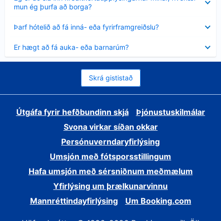
sýnt
mun ég þurfa að borga?
Minna
Þarf hótelið að fá inná- eða fyrirframgreiðslu?
sýnt
Minna
Er hægt að fá auka- eða barnarúm?
sýnt
Skrá gististað
Útgáfa fyrir hefðbundinn skjá
Þjónustuskilmálar
Svona virkar síðan okkar
Persónuverndaryfirlýsing
Umsjón með fótsporsstillingum
Hafa umsjón með sérsniðnum meðmælum
Yfirlýsing um þrælkunarvinnu
Mannréttindayfirlýsing
Um Booking.com