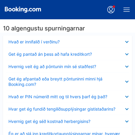
10 algengustu spurningarnar
Minna
Hvað er innifalið í verðinu?
sýnt
Minna
Get ég pantað án þess að hafa kreditkort?
sýnt
Minna
Hvernig veit ég að pöntunin mín sé staðfest?
sýnt
Minna
Get ég afpantað eða breytt pöntuninni minni hjá
sýnt
Booking.com?
Minna
Hvað er PIN númerið mitt og til hvers þarf ég það?
sýnt
Minna
Hvar get ég fundið tengiliðsupplýsingar gististaðarins?
sýnt
Minna
Hvernig get ég séð kostnað herbergisins?
sýnt
Minna
Ég er að slá inn kreditkortaupplýsingarnar mínar, hvenær