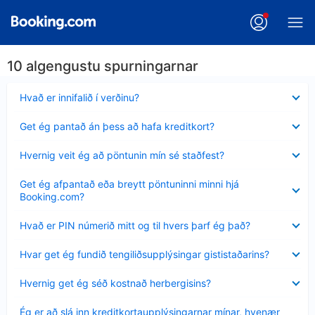
10 algengustu spurningarnar
Minna
Hvað er innifalið í verðinu?
sýnt
Minna
Get ég pantað án þess að hafa kreditkort?
sýnt
Minna
Hvernig veit ég að pöntunin mín sé staðfest?
sýnt
Minna
Get ég afpantað eða breytt pöntuninni minni hjá
sýnt
Booking.com?
Minna
Hvað er PIN númerið mitt og til hvers þarf ég það?
sýnt
Minna
Hvar get ég fundið tengiliðsupplýsingar gististaðarins?
sýnt
Minna
Hvernig get ég séð kostnað herbergisins?
sýnt
Minna
Ég er að slá inn kreditkortaupplýsingarnar mínar, hvenær