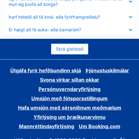
sýnt
mun ég þurfa að borga?
Minna
Þarf hótelið að fá inná- eða fyrirframgreiðslu?
sýnt
Minna
Er hægt að fá auka- eða barnarúm?
sýnt
Skrá gististað
Útgáfa fyrir hefðbundinn skjá
Þjónustuskilmálar
Svona virkar síðan okkar
Persónuverndaryfirlýsing
Umsjón með fótsporsstillingum
Hafa umsjón með sérsniðnum meðmælum
Yfirlýsing um þrælkunarvinnu
Mannréttindayfirlýsing
Um Booking.com